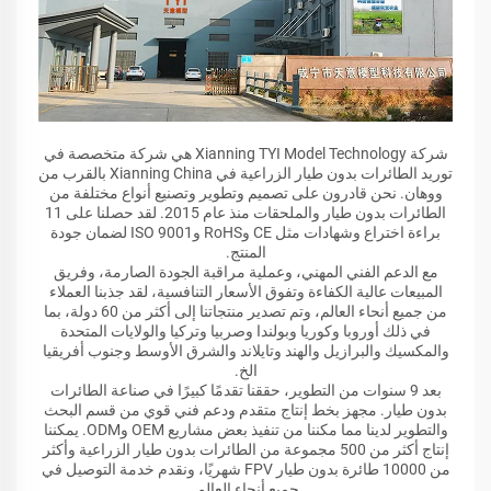
شركة Xianning TYI Model Technology هي شركة متخصصة في
توريد الطائرات بدون طيار الزراعية في Xianning China بالقرب من
ووهان. نحن قادرون على تصميم وتطوير وتصنيع أنواع مختلفة من
الطائرات بدون طيار والملحقات منذ عام 2015. لقد حصلنا على 11
براءة اختراع وشهادات مثل CE وRoHS وISO 9001 لضمان جودة
المنتج.
مع الدعم الفني المهني، وعملية مراقبة الجودة الصارمة، وفريق
المبيعات عالية الكفاءة وتفوق الأسعار التنافسية، لقد جذبنا العملاء
من جميع أنحاء العالم، وتم تصدير منتجاتنا إلى أكثر من 60 دولة، بما
في ذلك أوروبا وكوريا وبولندا وصربيا وتركيا والولايات المتحدة
والمكسيك والبرازيل والهند وتايلاند والشرق الأوسط وجنوب أفريقيا
الخ.
بعد 9 سنوات من التطوير، حققنا تقدمًا كبيرًا في صناعة الطائرات
بدون طيار. مجهز بخط إنتاج متقدم ودعم فني قوي من قسم البحث
والتطوير لدينا مما مكننا من تنفيذ بعض مشاريع OEM وODM. يمكننا
إنتاج أكثر من 500 مجموعة من الطائرات بدون طيار الزراعية وأكثر
من 10000 طائرة بدون طيار FPV شهريًا، ونقدم خدمة التوصيل في
جميع أنحاء العالم.