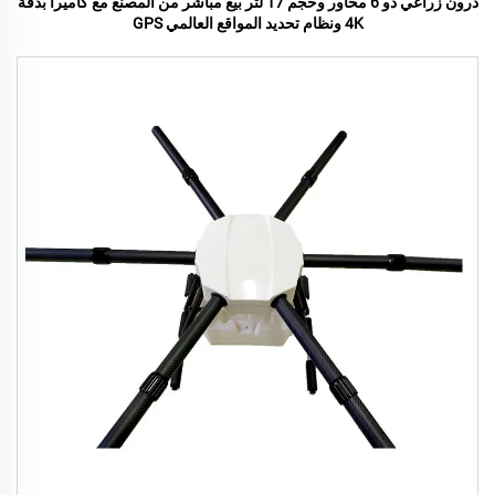
درون زراعي ذو 6 محاور وحجم 17 لتر بيع مباشر من المصنع مع كاميرا بدقة
4K ونظام تحديد المواقع العالمي GPS