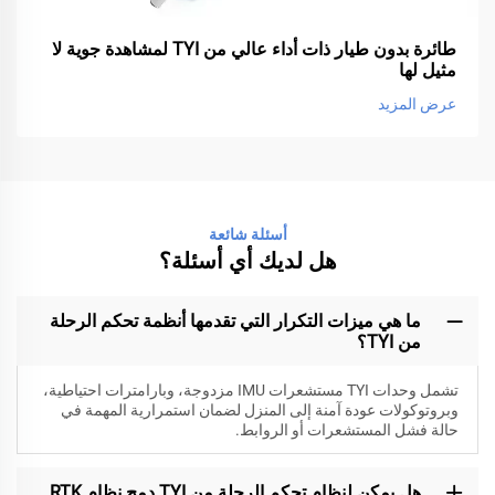
طائرة بدون طيار ذات أداء عالي من TYI لمشاهدة جوية لا
مثيل لها
عرض المزيد
أسئلة شائعة
هل لديك أي أسئلة؟
ما هي ميزات التكرار التي تقدمها أنظمة تحكم الرحلة
من TYI؟
تشمل وحدات TYI مستشعرات IMU مزدوجة، وبارامترات احتياطية،
وبروتوكولات عودة آمنة إلى المنزل لضمان استمرارية المهمة في
حالة فشل المستشعرات أو الروابط.
هل يمكن لنظام تحكم الرحلة من TYI دمج نظام RTK