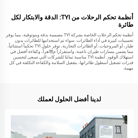
أنظمة تحكم الرحلات من TYI: الدقة والابتكار لكل
طائرة
أنظمة تحكم الرحلات الخاصة بشركة TYI مصممة بدقة وموثوقية، مما يوفر
تحسينات كبيرة في أداء الطائرات. سواء تم استخدامها للطائرات بدون
طيار، أو المروحيات، أو الطائرات التجارية، توفر حلول TYI تحكماً استثنائياً،
مما يضمن مسارات طيران ناعمة، واستقراراً م增هراً، وكفاءة أفضل في
استهلاك الوقود. أنظمة TYI مناسبة تمامًا للشركات التي تسعى لتحسين
قدرات تشغيل أسطول طائراتها، بتفعيل السلامة والكفاءة التكلفة في كل
مهمة.
لدينا أفضل الحلول لعملك