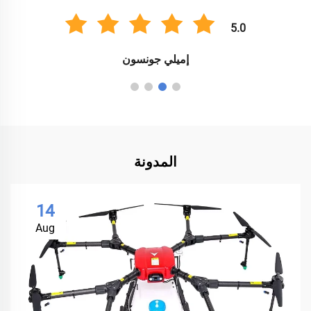
5.0
إميلي جونسون
المدونة
14
Aug