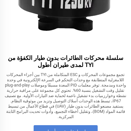
سلسلة محركات الطائرات بدون طيار الكفؤة من
TYI لمدى طيران أطول
تجمع مجموعات المحركات و ESC المتكاملة من TYI بين أجزاء المحركات
اللامغزلية المتطابقة مع وحدات التحكم في السرعة الإلكترونية في وحدة
واحدة ومدمجة. توفر معلمات PID المعدة مسبقًا وموصلات plug-and-play
تقليل وقت التشغيل بنسبة 60%. تحتوي كل مجموعة على مراقبة حرارية
نشطة وخوارزميات بدء تشغيل ناعمة لحماية ضد التيارات الأولية. مع تصنيف
IP67، تبسط هذه الوحدات أسلاك التوصيل وتزيد من موثوقية النظام.
يستفيد مصنعو الطائرات بدون طيار (UAV) في قطاع الأعمال من تبسيط
قائمة المواد (BOM)، وتقليل أخطاء التجميع، وأدوات تحديث البرامج الثابتة
المركزية.