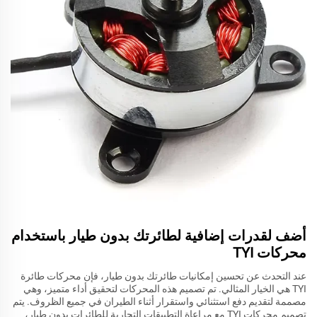
أضف لقدرات إضافية لطائرتك بدون طيار باستخدام
محركات TYI
عند التحدث عن تحسين إمكانيات طائرتك بدون طيار، فإن محركات طائرة
TYI هي الخيار المثالي. تم تصميم هذه المحركات لتحقيق أداء متميز، وهي
مصممة لتقديم دفع استثنائي واستقرار أثناء الطيران في جميع الظروف. يتم
تصميم محركات TYI مع مراعاة التطبيقات التجارية للطائرات بدون طيار،