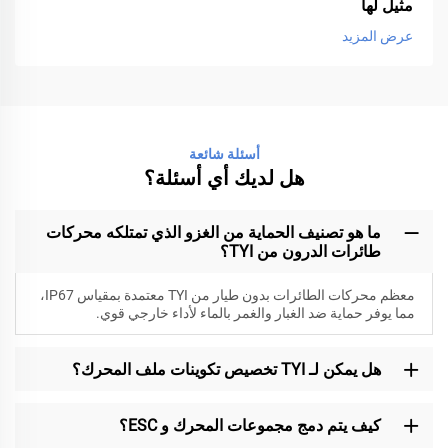
مثيل لها
عرض المزيد
أسئلة شائعة
هل لديك أي أسئلة؟
ما هو تصنيف الحماية من الغزو الذي تمتلكه محركات
طائرات الدرون من TYI؟
معظم محركات الطائرات بدون طيار من TYI معتمدة بمقياس IP67،
مما يوفر حماية ضد الغبار والغمر بالماء لأداء خارجي قوي.
هل يمكن لـ TYI تخصيص تكوينات ملف المحرك؟
كيف يتم دمج مجموعات المحرك و ESC؟