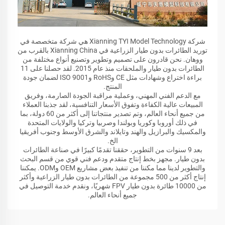
شركة Xianning TYI Model Technology هي شركة متخصصة في
توريد الطائرات بدون طيار الزراعية في Xianning China بالقرب من
ووهان. نحن قادرون على تصميم وتطوير وتصنيع أنواع مختلفة من
الطائرات بدون طيار والملحقات منذ عام 2015. لقد حصلنا على 11
براءة اختراع وشهادات مثل CE وRoHS وISO 9001 لضمان جودة
المنتج.
مع الدعم الفني المهني، وعملية مراقبة الجودة الصارمة، وفريق
المبيعات عالية الكفاءة وتفوق الأسعار التنافسية، لقد جذبنا العملاء
من جميع أنحاء العالم، وتم تصدير منتجاتنا إلى أكثر من 60 دولة، بما
في ذلك أوروبا وكوريا وبولندا وصربيا وتركيا والولايات المتحدة
والمكسيك والبرازيل والهند وتايلاند والشرق الأوسط وجنوب أفريقيا
الخ.
بعد 9 سنوات من التطوير، حققنا تقدمًا كبيرًا في صناعة الطائرات
بدون طيار. مجهز بخط إنتاج متقدم ودعم فني قوي من قسم البحث
والتطوير لدينا مما مكننا من تنفيذ بعض مشاريع OEM وODM. يمكننا
إنتاج أكثر من 500 مجموعة من الطائرات بدون طيار الزراعية وأكثر
من 10000 طائرة بدون طيار FPV شهريًا، ونقدم خدمة التوصيل في
جميع أنحاء العالم.