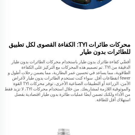
محركات طائرات TYI: الكفاءة القصوى لكل تطبيق
للطائرات بدون طيار
أقصِّي كفاءة طائرك بدون طيار باستخدام محركات الطائرات بدون طيار
الدقيقة من TYI. تم تصميم هذه المحركات مع التركيز على الكفاءة
الطاقوية، مما يساعد في تحسين عمر البطارية، مما يضمن رحلات أطول و
fewer انقطاعات أقل. سواء كنت تستخدم الطائرات بدون طيار لأغراض
الأمن، الزراعة أو التطبيقات الصناعية الأخرى، توفر محركات TYI القوة
والموثوقية اللازمة لمشاريعك. من خلال استخدام محركات TYI، لا تزيد فقط
من الأداء ولكنك تضمن أيضًا عمليات طائرة بدون طيار اقتصادية بفضل
استهلاك أقل للطاقة.