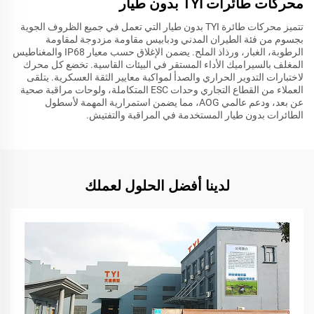
محركات طائرات TYI بدون طيار
تتميز محركات طائرة TYI بدون طيار التي تعمل في جميع الظروف الجوية
بجسوم من فئة الطيران المدني ودبابيس مقاومة مزدوجة لمقاومة
الرطوبة، الغبار، ورذاذ الملح. يضمن الإغلاق حسب معيار IP68 والمغناطيس
المغلف بالسيراميك الأداء المستقر في البيئات القاسية. تخضع كل محرك
لاختبارات التدوير الحراري والصدأ لمواكبة معايير الثقة العسكرية. يتلقى
العملاء من القطاع التجاري وحدات ESC المتكاملة، ولوحات مراقبة صحية
عن بعد، ودعم عالمي AOG، مما يضمن استمرارية المهمة لأسطول
الطائرات بدون طيار المستخدمة في المراقبة والتفتيش.
لدينا أفضل الحلول لعملك