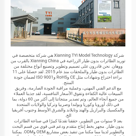
شركة Xianning TYI Model Technology هي شركة متخصصة في
توريد الطائرات بدون طيار الزراعية في Xianning China بالقرب من
ووهان. نحن قادرون على تصميم وتطوير وتصنيع أنواع مختلفة من
الطائرات بدون طيار والملحقات منذ عام 2015. لقد حصلنا على 11
براءة اختراع وشهادات مثل CE وRoHS وISO 9001 لضمان جودة
المنتج.
مع الدعم الفني المهني، وعملية مراقبة الجودة الصارمة، وفريق
المبيعات عالية الكفاءة وتفوق الأسعار التنافسية، لقد جذبنا العملاء
من جميع أنحاء العالم، وتم تصدير منتجاتنا إلى أكثر من 60 دولة، بما
في ذلك أوروبا وكوريا وبولندا وصربيا وتركيا والولايات المتحدة
والمكسيك والبرازيل والهند وتايلاند والشرق الأوسط وجنوب أفريقيا
الخ.
بعد 9 سنوات من التطوير، حققنا تقدمًا كبيرًا في صناعة الطائرات
بدون طيار. مجهز بخط إنتاج متقدم ودعم فني قوي من قسم البحث
والتطوير لدينا مما مكننا من تنفيذ بعض مشاريع OEM وODM. يمكننا