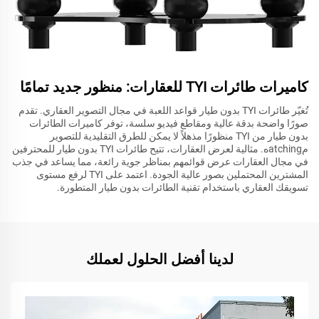
كاميرات طائرات TYI للعقارات: منظور جديد تمامًا
تُغيّر طائرات TYI بدون طيار قواعد اللعبة في مجال التصوير العقاري. تقدم
صورًا واضحة بدقة عالية ومقاطع فيديو سلسة، توفر كاميرات الطائرات
بدون طيار من TYI منظورًا مذهلاً لا يمكن للطرق التقليدية للتصوير
مatchingه. مثالية لعرض العقارات، تتيح طائرات TYI بدون طيار للمحترفين
في مجال العقارات عرض قوائمهم بمناظر جوية رائعة، مما يساعد في جذب
المشترين المحتملين بصور عالية الجودة. اعتمد على TYI لرفع مستوى
تسويقك العقاري باستخدام تقنية الطائرات بدون طيار المتطورة.
لدينا أفضل الحلول لعملك