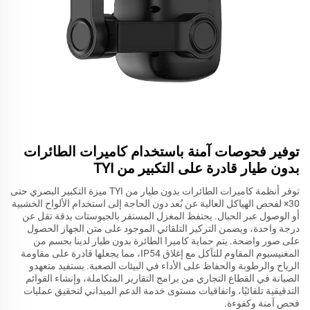
توفير فحوصات آمنة باستخدام كاميرات الطائرات
بدون طيار قادرة على التكبير من TYI
توفر أنظمة كاميرات الطائرات بدون طيار من TYI ميزة التكبير البصري حتى
30× لفحص الهياكل العالية عن بُعد دون الحاجة إلى استخدام الألواح الخشبية
أو الوصول عبر الحبال. يحتفظ المغزل المستقر بالجيوستات بدقة تقل عن
درجة واحدة، ويضمن التركيز التلقائي الموجود على متن الجهاز الحصول
على صور واضحة. يتم حماية كاميرا الطائرة بدون طيار لدينا بجسم من
المغنيسيوم المقاوم للتآكل مع إغلاق IP54، مما يجعلها قادرة على مقاومة
الرياح والرطوبة والحفاظ على الأداء في البيئات الصعبة. يستفيد متعهدو
الصيانة في القطاع التجاري من برامج التقارير المتكاملة، وإنشاء القوائم
التدقيقية تلقائيًا، واتفاقيات مستوى خدمة الدعم الميداني لتحقيق عمليات
فحص آمنة وكفوءة.