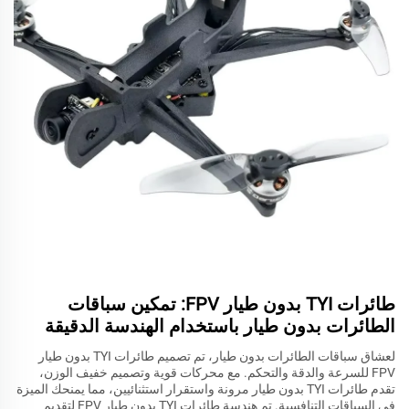
طائرات TYI بدون طيار FPV: تمكين سباقات
الطائرات بدون طيار باستخدام الهندسة الدقيقة
لعشاق سباقات الطائرات بدون طيار، تم تصميم طائرات TYI بدون طيار
FPV للسرعة والدقة والتحكم. مع محركات قوية وتصميم خفيف الوزن،
تقدم طائرات TYI بدون طيار مرونة واستقرار استثنائيين، مما يمنحك الميزة
في السباقات التنافسية. تم هندسة طائرات TYI بدون طيار FPV لتقديم