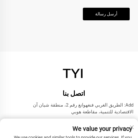
أرسل رسالة
اتصل بنا
Add: الطريق الغربي فنغهوانغ رقم 2، منطقة شيان آن
الاقتصادية للتنمية، مقاطعة هوبي
هاتف:
+8615272063961
We value your privacy
البريد الإلكتروني:
[email protected]
We use cookies and similar tools to provide our services. If you