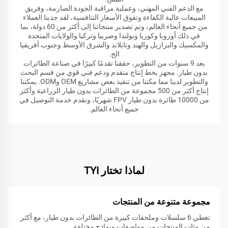
مع الدعم الفني المهني، وعملية مراقبة الجودة الصارمة، وفريق
المبيعات عالية الكفاءة وتفوق الأسعار التنافسية، لقد جذبنا العملاء
من جميع أنحاء العالم، وتم تصدير منتجاتنا إلى أكثر من 60 دولة، بما
في ذلك أوروبا وكوريا وبولندا وصربيا وتركيا والولايات المتحدة
والمكسيك والبرازيل والهند وتايلاند والشرق الأوسط وجنوب أفريقيا
الخ.
بعد 9 سنوات من التطوير، حققنا تقدمًا كبيرًا في صناعة الطائرات
بدون طيار. مجهز بخط إنتاج متقدم ودعم فني قوي من قسم البحث
والتطوير لدينا مما مكننا من تنفيذ بعض مشاريع OEM وODM. يمكننا
إنتاج أكثر من 500 مجموعة من الطائرات بدون طيار الزراعية وأكثر
من 10000 طائرة بدون طيار FPV شهريًا، ونقدم خدمة التوصيل في
جميع أنحاء العالم.
لماذا تختار TYI
مجموعة متنوعة من المنتجات
تغطي 6 سلسلات وملحقات كبيرة من الطائرات بدون طيار، مع أكثر
من مئات المنتجات من مواصفات ونماذج مختلفة.