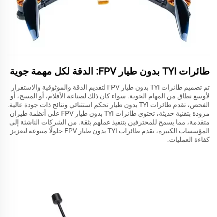
طائرات TYI بدون طيار FPV: الدقة لكل مهمة جوية
تم تصميم طائرات TYI بدون طيار FPV لتقديم الدقة والموثوقية والاستقرار
لأوسع نطاق من المهام الجوية. سواء كان ذلك لصناعة الأفلام، أو المسح، أو
الفحص، تقدم طائرات TYI بدون طيار تحكم استثنائي ونتائج ذات جودة عالية.
مزودة بتقنية حديثة، تحتوي طائرات TYI بدون طيار FPV على أنظمة طيران
متقدمة، مما يسمح للمحترفين بتنفيذ عملهم بثقة. من الشركات الناشئة إلى
المؤسسات الكبيرة، تقدم طائرات TYI بدون طيار FPV حلولًا متنوعة لتعزيز
كفاءة العمليات.