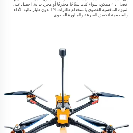
أفضل أداء ممكن، سواء كنت سبّاحًا محترفًا أو مجرد بداية. احصل على
الميزة التنافسية القصوى باستخدام طائرات TYI بدون طيار عالية الأداء
والمصممة لتحقيق السرعة والمناورة القصوى.