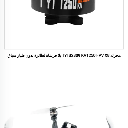
محرك TYI B2809 KV1250 FPV X8 بلا فرشاة لطائرة بدون طيار سباق