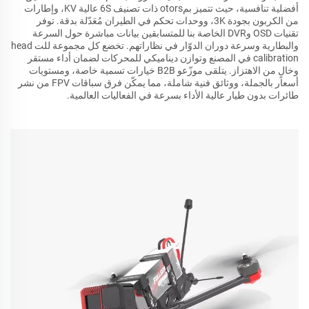
أفضلية تنافسية، حيث تتميز بمotors ذات تصنيف 6S عالية KV، وإطارات
من الكربون بجودة 3K، ووحدات تحكم في الطيران مُعَدّلة بدقة. توفر
تقنيات OSD وDVR الخاصة بنا للمتسابقين بيانات مباشرة حول السرعة
والبطارية وسرعة دوران الدوّار في نظاراتهم. تخضع كل مجموعة للت head
calibration في المصنع وتوازن ديناميكي للمحركات لضمان أداء مستقر
وخالٍ من الاهتزاز. يتلقى موزّعو B2B خيارات تسمية خاصة، ومستويات
أسعار بالجملة، ووثائق فنية شاملة، مما يمكّن فرق سباقات FPV من نشر
طائرات بدون طيار عالية الأداء بسرعة في الفعاليات العالمية.