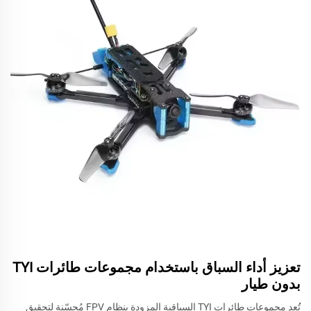
تعزيز أداء السباق باستخدام مجموعات طائرات TYI
بدون طيار
تُعد مجموعات طائرات TYI السباقية المزودة بنظام FPV مُحسّنة لتحقيق