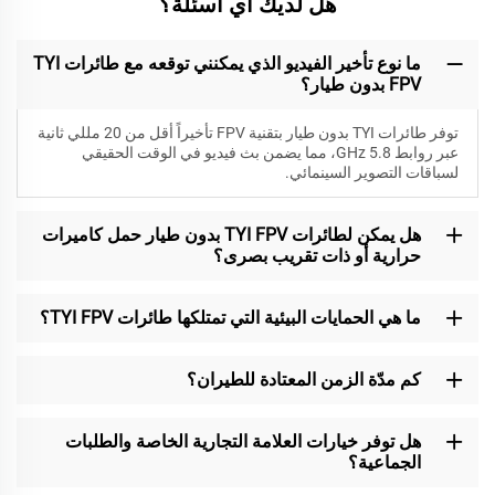
هل لديك أي أسئلة؟
ما نوع تأخير الفيديو الذي يمكنني توقعه مع طائرات TYI
FPV بدون طيار؟
توفر طائرات TYI بدون طيار بتقنية FPV تأخيراً أقل من 20 مللي ثانية
عبر روابط 5.8 GHz، مما يضمن بث فيديو في الوقت الحقيقي
لسباقات التصوير السينمائي.
هل يمكن لطائرات TYI FPV بدون طيار حمل كاميرات
حرارية أو ذات تقريب بصرى؟
ما هي الحمايات البيئية التي تمتلكها طائرات TYI FPV؟
كم مدّة الزمن المعتادة للطيران؟
هل توفر خيارات العلامة التجارية الخاصة والطلبات
الجماعية؟