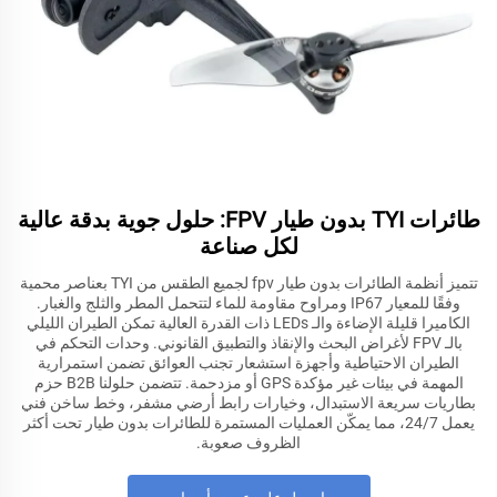
طائرات TYI بدون طيار FPV: حلول جوية بدقة عالية
لكل صناعة
تتميز أنظمة الطائرات بدون طيار fpv لجميع الطقس من TYI بعناصر محمية
وفقًا للمعيار IP67 ومراوح مقاومة للماء لتتحمل المطر والثلج والغبار.
الكاميرا قليلة الإضاءة والـ LEDs ذات القدرة العالية تمكن الطيران الليلي
بالـ FPV لأغراض البحث والإنقاذ والتطبيق القانوني. وحدات التحكم في
الطيران الاحتياطية وأجهزة استشعار تجنب العوائق تضمن استمرارية
المهمة في بيئات غير مؤكدة GPS أو مزدحمة. تتضمن حلولنا B2B حزم
بطاريات سريعة الاستبدال، وخيارات رابط أرضي مشفر، وخط ساخن فني
يعمل 24/7، مما يمكّن العمليات المستمرة للطائرات بدون طيار تحت أكثر
الظروف صعوبة.