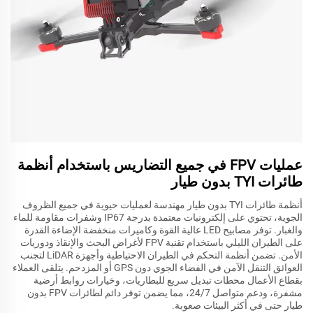
عمليات FPV في جميع التضاريس باستخدام أنظمة
طائرات TYI بدون طيار
أنظمة طائرات TYI بدون طيار مهندسة لعمليات حيوية في جميع الظروف
الجوية، تحتوي على إلكترونيات معتمدة بدرجة IP67 وشفرات مقاومة للماء
والغبار. توفر مصابيح LED عالية القوة وكاميرات منخفضة الإضاءة القدرة
على الطيران الليلي باستخدام تقنية FPV لأغراض البحث والإنقاذ ودوريات
الأمن. تضمن أنظمة التحكم في الطيران الاحتياطية وأجهزة LiDAR لتجنب
العوائق التنقل الآمن في الفضاء الجوي دون GPS أو المزدحم. يتلقى العملاء
بقطاع الأعمال محطات تبديل سريع للبطاريات، وخيارات روابط أرضية
مشفرة، ودعم متواصل 24/7، مما يضمن توفر دائم لطائرات FPV بدون
طيار حتى في أكثر البيئات صعوبة.