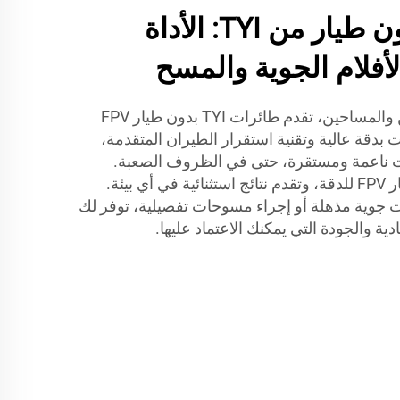
طائرات FPV بدون طيار من TYI: الأداة
لأفلام الجوية والمسح
للمصورين الجويين المحترفين والمساحين، تقدم طائرات TYI بدون طيار FPV
ات بدقة عالية وتقنية استقرار الطيران المتقدمة،
 ناعمة ومستقرة، حتى في الظروف الصعبة.
صُممت طائرات TYI بدون طيار FPV للدقة، وتقدم نتائج استثنائية في أي بيئة.
 جوية مذهلة أو إجراء مسوحات تفصيلية، توفر لك