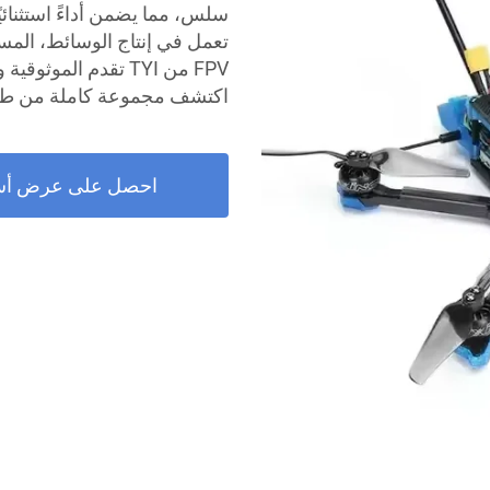
سلس، مما يضمن أداءً استثنائيً
تعمل في إنتاج الوسائط، المس
FPV من TYI تقدم الم
اكتشف مجموعة كاملة من طائرات FPV الخاصة بنا لتجربة جوية 
احصل على عرض أس