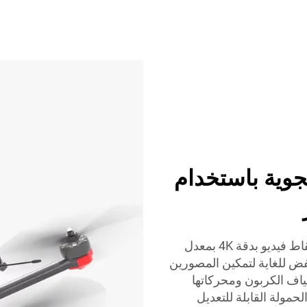
جوية باستخدام
تجمع منصات طائرات الدرون الخاصة بـ TYI بين التقاط فيديو بدقة 4K بمعدل
ض للغاية لتمكين المصورين
ياف الكربون ومحركاتها
لحمولة القابلة للتعديل