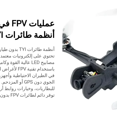
عمليا
أنظمة طائرات TYI بدون طيار
أنظمة طائرات
مصابيح LED عالية ال
باستخدام تقن
الجوي دون GPS أ
توفر دائم لطائرات FPV بدون طيار حتى في أكثر البيئات صعوبة.