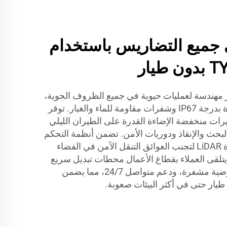
ت FPV في جميع التضاريس باستخدام
 TYI بدون طيار مهندسة لعمليات حيوية في جميع الظروف الجوية،
تحتوي على إلكترونيات معتمدة بدرجة IP67 وشفرات مقاومة للماء والغبار. توفر
قوة وكاميرات منخفضة الإضاءة القدرة على الطيران الليلي
ية FPV لأغراض البحث والإنقاذ ودوريات الأمن. تضمن أنظمة التحكم
في الطيران الاحتياطية وأجهزة LiDAR لتجنب العوائق التنقل الآمن في الفضاء
و المزدحم. يتلقى العملاء بقطاع الأعمال محطات تبديل سريع
للبطاريات، وخيارات روابط أرضية مشفرة، ودعم متواصل 24/7، مما يضمن