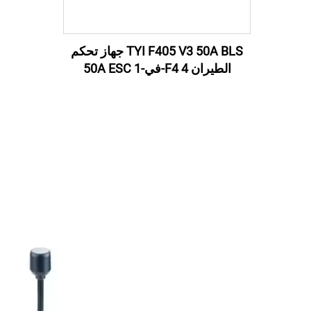
TYI F405 V3 50A BLS جهاز تحكم
الطيران F4 4-في-1 50A ESC
للطائرة بدون طيار RC FPV