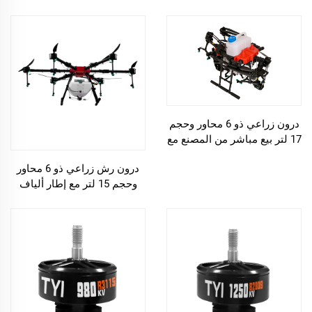
الكربون للطائرات بدون طيار
الزراعية
درون زراعي ذو 6 محاور وحجم
17 لتر بيع مباشر من المصنع مع
كاميرا بدقة 4K ونظام تحديد
درون رش زراعي ذو 6 محاور
المواقع العالمي GPS
وحجم 15 لتر مع إطار ألياف
كربونية عالية الجودة