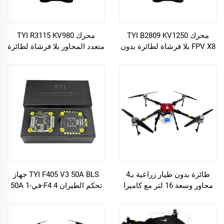
محرك TYI B2809 KV1250
محرك TYI R3115 KV980
FPV X8 بلا فرشاة لطائرة بدون
متعدد المحاور بلا فرشاة لطائرة
طيار سباق
بدون طيار سباق FPV بقطر 10
بوصات
طائرة بدون طيار زراعية بـ4
TYI F405 V3 50A BLS جهاز
محاور وسعة 16 لتر مع كاميرا
تحكم الطيران F4 4-في-1 50A
بدقة 4K ونظام GPS مباشرة
ESC للطائرة بدون طيار RC
من المصنع
FPV