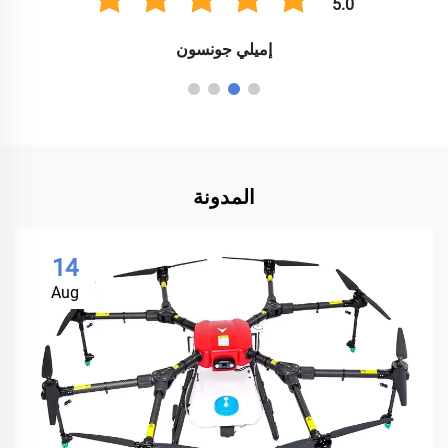
5.0
إميلي جونسون
المدونة
14
Aug