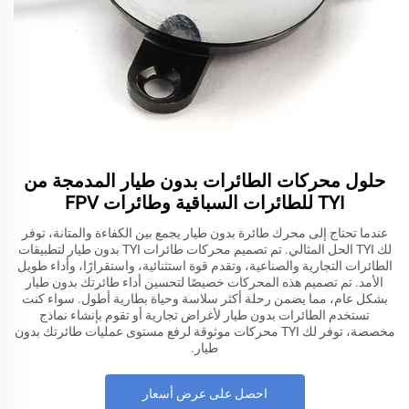
حلول محركات الطائرات بدون طيار المدمجة من
TYI للطائرات السباقية وطائرات FPV
عندما تحتاج إلى محرك طائرة بدون طيار يجمع بين الكفاءة والمتانة، توفر
لك TYI الحل المثالي. تم تصميم محركات طائرات TYI بدون طيار لتطبيقات
الطائرات التجارية والصناعية، وتقدم قوة استثنائية، واستقرارًا، وأداء طويل
الأمد. تم تصميم هذه المحركات خصيصًا لتحسين أداء طائرتك بدون طيار
بشكل عام، مما يضمن رحلة أكثر سلاسة وحياة بطارية أطول. سواء كنت
تستخدم الطائرات بدون طيار لأغراض تجارية أو تقوم بإنشاء نماذج
مخصصة، توفر لك TYI محركات موثوقة لرفع مستوى عمليات طائرتك بدون
طيار.
احصل على عرض أسعار