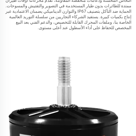
النحاس المحسنة ودعامات منخفضة المقاومة، تقدم محركاتنا أوقات طيران
ممتدة للطائرات بدون طيار المستخدمة في التصوير والتفتيش والمسوحات.
الحماية ضد التآكل بتصنيف IP67 والتوازن الديناميكي يضمنان الاعتمادية عبر
إنتاج بكميات كبيرة. يستفيد الشركاء التجاريين من سلسلة التوريد العالمية
الخاصة بنا، وملفات المحرك القابلة للتخصيص، والدعم الفني بعد البيع
المخصص للحفاظ على أداء الأسطول عند أعلى مستوى.