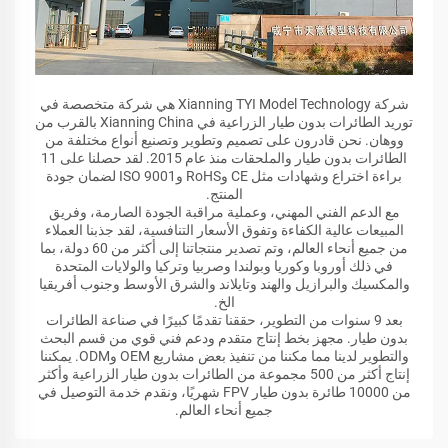
شركة Xianning TYI Model Technology هي شركة متخصصة في
توريد الطائرات بدون طيار الزراعية في Xianning China بالقرب من
ووهان. نحن قادرون على تصميم وتطوير وتصنيع أنواع مختلفة من
الطائرات بدون طيار والملحقات منذ عام 2015. لقد حصلنا على 11
براءة اختراع وشهادات مثل CE وRoHS وISO 9001 لضمان جودة
المنتج.
مع الدعم الفني المهني، وعملية مراقبة الجودة الصارمة، وفريق
المبيعات عالية الكفاءة وتفوق الأسعار التنافسية، لقد جذبنا العملاء
من جميع أنحاء العالم، وتم تصدير منتجاتنا إلى أكثر من 60 دولة، بما
في ذلك أوروبا وكوريا وبولندا وصربيا وتركيا والولايات المتحدة
والمكسيك والبرازيل والهند وتايلاند والشرق الأوسط وجنوب أفريقيا
الخ.
بعد 9 سنوات من التطوير، حققنا تقدمًا كبيرًا في صناعة الطائرات
بدون طيار. مجهز بخط إنتاج متقدم ودعم فني قوي من قسم البحث
والتطوير لدينا مما مكننا من تنفيذ بعض مشاريع OEM وODM. يمكننا
إنتاج أكثر من 500 مجموعة من الطائرات بدون طيار الزراعية وأكثر
من 10000 طائرة بدون طيار FPV شهريًا، ونقدم خدمة التوصيل في
جميع أنحاء العالم.