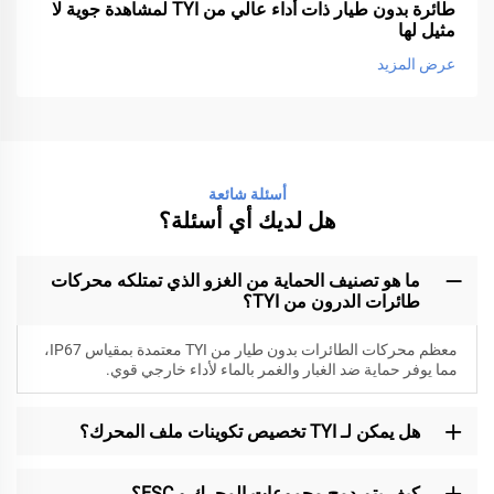
طائرة بدون طيار ذات أداء عالي من TYI لمشاهدة جوية لا
مثيل لها
عرض المزيد
أسئلة شائعة
هل لديك أي أسئلة؟
ما هو تصنيف الحماية من الغزو الذي تمتلكه محركات
طائرات الدرون من TYI؟
معظم محركات الطائرات بدون طيار من TYI معتمدة بمقياس IP67،
مما يوفر حماية ضد الغبار والغمر بالماء لأداء خارجي قوي.
هل يمكن لـ TYI تخصيص تكوينات ملف المحرك؟
كيف يتم دمج مجموعات المحرك و ESC؟