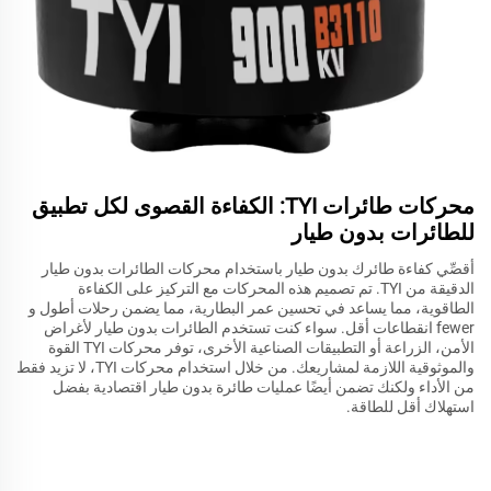
محركات طائرات TYI: الكفاءة القصوى لكل تطبيق
للطائرات بدون طيار
أقصِّي كفاءة طائرك بدون طيار باستخدام محركات الطائرات بدون طيار
الدقيقة من TYI. تم تصميم هذه المحركات مع التركيز على الكفاءة
الطاقوية، مما يساعد في تحسين عمر البطارية، مما يضمن رحلات أطول و
fewer انقطاعات أقل. سواء كنت تستخدم الطائرات بدون طيار لأغراض
الأمن، الزراعة أو التطبيقات الصناعية الأخرى، توفر محركات TYI القوة
والموثوقية اللازمة لمشاريعك. من خلال استخدام محركات TYI، لا تزيد فقط
من الأداء ولكنك تضمن أيضًا عمليات طائرة بدون طيار اقتصادية بفضل
استهلاك أقل للطاقة.