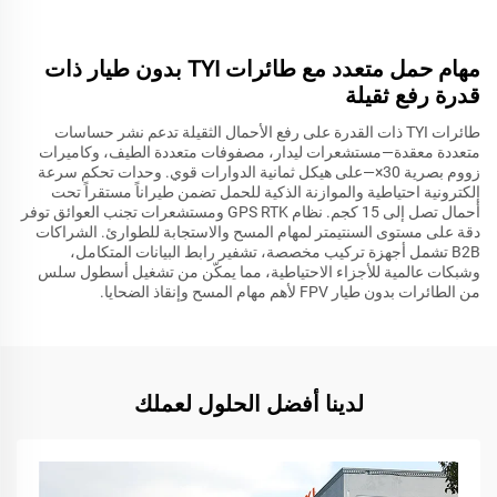
مهام حمل متعدد مع طائرات TYI بدون طيار ذات
قدرة رفع ثقيلة
طائرات TYI ذات القدرة على رفع الأحمال الثقيلة تدعم نشر حساسات
متعددة معقدة—مستشعرات ليدار، مصفوفات متعددة الطيف، وكاميرات
زووم بصرية 30×—على هيكل ثمانية الدوارات قوي. وحدات تحكم سرعة
إلكترونية احتياطية والموازنة الذكية للحمل تضمن طيراناً مستقراً تحت
أحمال تصل إلى 15 كجم. نظام GPS RTK ومستشعرات تجنب العوائق توفر
دقة على مستوى السنتيمتر لمهام المسح والاستجابة للطوارئ. الشراكات
B2B تشمل أجهزة تركيب مخصصة، تشفير رابط البيانات المتكامل،
وشبكات عالمية للأجزاء الاحتياطية، مما يمكّن من تشغيل أسطول سلس
من الطائرات بدون طيار FPV لأهم مهام المسح وإنقاذ الضحايا.
لدينا أفضل الحلول لعملك