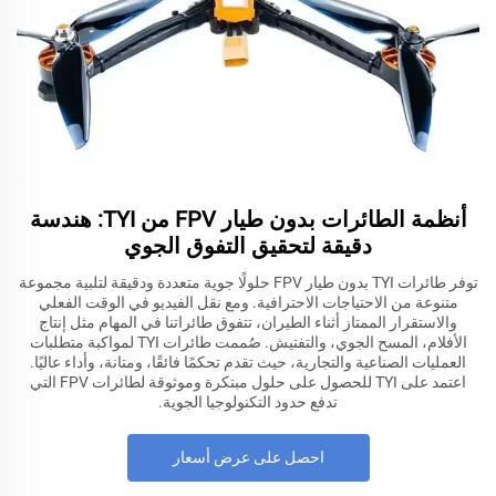
أنظمة الطائرات بدون طيار FPV من TYI: هندسة
دقيقة لتحقيق التفوق الجوي
توفر طائرات TYI بدون طيار FPV حلولًا جوية متعددة ودقيقة لتلبية مجموعة
متنوعة من الاحتياجات الاحترافية. ومع نقل الفيديو في الوقت الفعلي
والاستقرار الممتاز أثناء الطيران، تتفوق طائراتنا في المهام مثل إنتاج
الأفلام، المسح الجوي، والتفتيش. صُممت طائرات TYI لمواكبة متطلبات
العمليات الصناعية والتجارية، حيث تقدم تحكمًا فائقًا، ومتانة، وأداء عاليًا.
اعتمد على TYI للحصول على حلول مبتكرة وموثوقة لطائرات FPV التي
تدفع حدود التكنولوجيا الجوية.
احصل على عرض أسعار