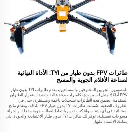
طائرات FPV بدون طيار من TYI: الأداة النهائية
لصناعة الأفلام الجوية والمسح
للمصورين الجويين المحترفين والمساحين، تقدم طائرات TYI بدون طيار
FPV أداءً لا مثيل له. مزودة بكاميرات بدقة عالية وتقنية استقرار الطيران
المتقدمة، تضمن هذه الطائرات تسجيلات ناعمة ومستقرة، حتى في
الظروف الصعبة. صُممت طائرات TYI بدون طيار FPV للدقة، وتقدم نتائج
استثنائية في أي بيئة. سواء كنت تقوم بالتقاط لقطات جوية مذهلة أو إجراء
مسوحات تفصيلية، توفر لك طائرات TYI بدون طيار الاعتمادية والجودة التي
يمكنك الاعتماد عليها.