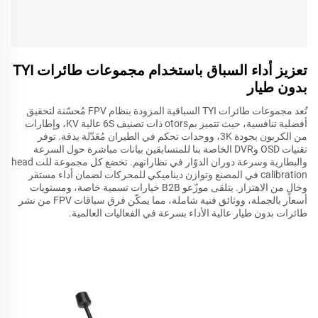
تعزيز أداء السباق باستخدام مجموعات طائرات TYI
بدون طيار
تُعد مجموعات طائرات TYI السباقية المزودة بنظام FPV مُحسّنة لتحقيق
أفضلية تنافسية، حيث تتميز بمotors ذات تصنيف 6S عالية KV، وإطارات
من الكربون بجودة 3K، ووحدات تحكم في الطيران مُعَدّلة بدقة. توفر
تقنيات OSD وDVR الخاصة بنا للمتسابقين بيانات مباشرة حول السرعة
والبطارية وسرعة دوران الدوّار في نظاراتهم. تخضع كل مجموعة للت head
calibration في المصنع وتوازن ديناميكي للمحركات لضمان أداء مستقر
وخالٍ من الاهتزاز. يتلقى موزّعو B2B خيارات تسمية خاصة، ومستويات
أسعار بالجملة، ووثائق فنية شاملة، مما يمكّن فرق سباقات FPV من نشر
طائرات بدون طيار عالية الأداء بسرعة في الفعاليات العالمية.