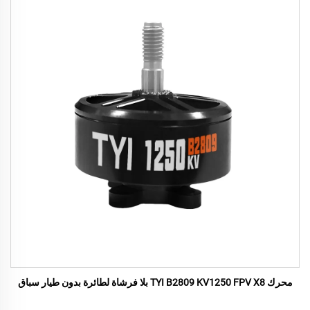
محرك TYI B2809 KV1250 FPV X8 بلا فرشاة لطائرة بدون طيار سباق