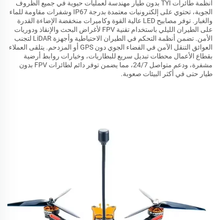
أنظمة طائرات TYI بدون طيار مهندسة لعمليات حيوية في جميع الظروف
الجوية، تحتوي على إلكترونيات معتمدة بدرجة IP67 وشفرات مقاومة للماء
والغبار. توفر مصابيح LED عالية القوة وكاميرات منخفضة الإضاءة القدرة
على الطيران الليلي باستخدام تقنية FPV لأغراض البحث والإنقاذ ودوريات
الأمن. تضمن أنظمة التحكم في الطيران الاحتياطية وأجهزة LiDAR لتجنب
العوائق التنقل الآمن في الفضاء الجوي دون GPS أو المزدحم. يتلقى العملاء
بقطاع الأعمال محطات تبديل سريع للبطاريات، وخيارات روابط أرضية
مشفرة، ودعم متواصل 24/7، مما يضمن توفر دائم لطائرات FPV بدون
طيار حتى في أكثر البيئات صعوبة.