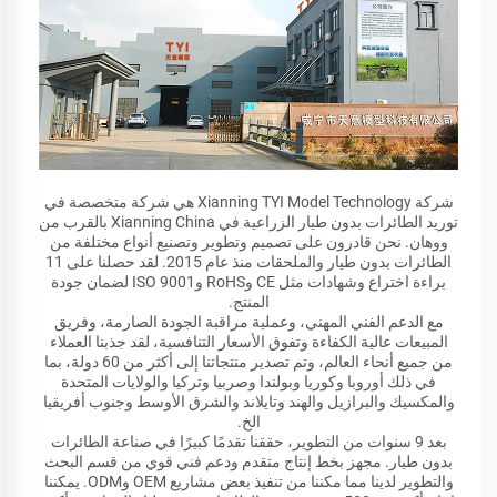
شركة Xianning TYI Model Technology هي شركة متخصصة في
توريد الطائرات بدون طيار الزراعية في Xianning China بالقرب من
ووهان. نحن قادرون على تصميم وتطوير وتصنيع أنواع مختلفة من
الطائرات بدون طيار والملحقات منذ عام 2015. لقد حصلنا على 11
براءة اختراع وشهادات مثل CE وRoHS وISO 9001 لضمان جودة
المنتج.
مع الدعم الفني المهني، وعملية مراقبة الجودة الصارمة، وفريق
المبيعات عالية الكفاءة وتفوق الأسعار التنافسية، لقد جذبنا العملاء
من جميع أنحاء العالم، وتم تصدير منتجاتنا إلى أكثر من 60 دولة، بما
في ذلك أوروبا وكوريا وبولندا وصربيا وتركيا والولايات المتحدة
والمكسيك والبرازيل والهند وتايلاند والشرق الأوسط وجنوب أفريقيا
الخ.
بعد 9 سنوات من التطوير، حققنا تقدمًا كبيرًا في صناعة الطائرات
بدون طيار. مجهز بخط إنتاج متقدم ودعم فني قوي من قسم البحث
والتطوير لدينا مما مكننا من تنفيذ بعض مشاريع OEM وODM. يمكننا