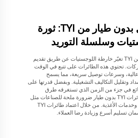
طائرات التوصيل بدون طيار من TYI: ثورة
تيات وسلسلة التوريد
طائرات التوصيل بدون طيار من TYI تغيّر خارطة اللوجستيات عن طريق تقديم
كات. تحتوي هذه الطائرات على تتبع في الوقت
عة حمولة عالية، وسرعات توصيل سريعة، مما يسمح
د وتقليل التكاليف التشغيلية. وبفضل قدرتها على
ائع في جزء من الزمن الذي تستغرقه طرق
التوصيل التقليدية، أصبحت طائرات TYI بدون طيار ضرورة ملحة للصناعات مثل
التجارة الإلكترونية، والصيدلة، وخدمات الأغذية. من خلال اعتماد طائرات TYI
ن تسليم أسرع وزيادة رضا العملاء.