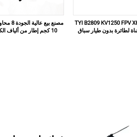
حرك TYI B2809 KV1250 FPV X8
شاة لطائرة بدون طيار سباق
10 كجم إطار من ألياف ال
للطائرات بدون طيار الزرا