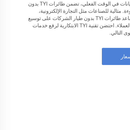
الذكاء الاصطناعي، وتحليل البيانات في الوقت الفعلي، تضمن طائرات TYI بدون
. مثالية للصناعات مثل التجارة الإلكترونية،
والصيدلة، وتسليم الطعام، تساعد طائرات TYI بدون طيار الشركات على توسيع
عملياتها وmeeting احتياجات العملاء. احتضن تقنية TYI الابتكارية لرفع خدمات
ى التالي.
عار