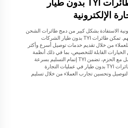
فوائد استخدام طائرات TYI بدون طيار
رة الإلكترونية
ونية الاستفادة بشكل كبير من دمج طائرات الشحن
بدون طيار من TYI في عملياتهم. تمكن طائرات TYI بدون طيار الشركات
متزايد للعملاء من خلال تقديم خدمات توصيل أسرع وأكثر
لخيارات القابلة للتخصيص، بما في ذلك أنظمة
الملاحة التلقائية وأنظمة التعامل مع الحزم، تضمن TYI إتمام التسليم بسرعة
وكفاءة. يمكن أن يؤدي دمج طائرات TYI بدون طيار في عمليات التجارة
التوصيل وتحسين تجارب العملاء من خلال تسليم