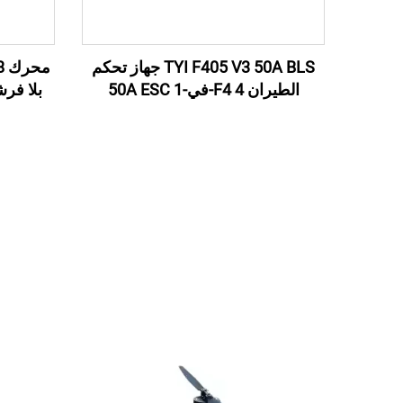
TYI F405 V3 50A BLS جهاز تحكم
م
الطيران F4 4-في-1 50A ESC
بلا فر
للطائرة بدون طيار RC FPV