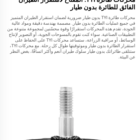
الفائق للطائرة بدون طيار
محركات طائرة TYI بدون طيار ضرورية لضمان استقرار الطيران المتميز
في جميع عمليات الطائرة بدون طيار. مصممة بهندسة دقيقة ومواد عالية
الجودة، تقدم هذه المحركات استقرارًا وقوة محسّنين لمجموعة متنوعة من
التطبيقات الصناعية. سواء كنت تقوم بالمسوحات الجوية، أو التصوير لإنتاج
الوسائط، أو مراقبة الزراعة، ستساعد محركات TYI على الحفاظ على
استقرار الطائرة بدون طيار وموثوقيتها طوال كل رحلة. مع محركات TYI،
ستتلقى طائراتك بدون طيار سلوك طيران أنعم وأكثر اتساقًا، بغض النظر
عن البيئة.