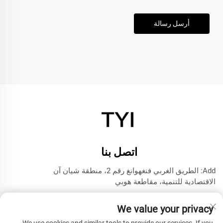
أرسل رسالة
اتصل بنا
Add: الطريق الغربي فنغهوانغ رقم 2، منطقة شيان آن
الاقتصادية للتنمية، مقاطعة هوبي
هاتف:
+8615272063961
We value your privacy
البريد الإلكتروني:
[email protected]