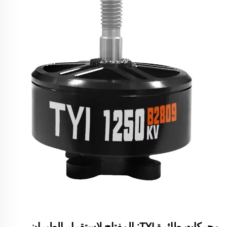
محركات طائرة TYI: المفتاح لاستقرار الطيران