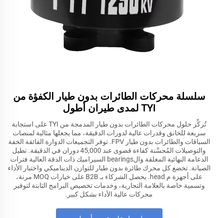
سلسلة محركات الطائرات بدون طيار الكفؤة من
TYI لمدى طيران أطول
تُركِّز حلول محركات الطائرات بدون طيار المدمجة من TYI على استجابة
سريعة للخانق وقدرات عالية لدورات الدقيقة، مما يجعلها مثالية لمنصات
السباقات والطائرات بدون طيار FPV. توفر التجميعات الدوارة الفائقة الخفة
والتوصيلات المُحسَّنة كفاءة قصوى عند 45,000 دوران في الدقيقة. تطيل
الدعامة النهائية المغلقة والbearings السيراميك ذات الدقة العالية فترات
الصيانة. تخضع كل محرك طائرة بدون طيار للتوازن الديناميكي واختبار الأداء
على أجهزة م head. يحصل الشركاء بـ B2B على خيارات MOQ مرنة،
وتسمية خاصة بالعلامة التجارية، وخدمات تخصيص البرامج الثابتة لتوفير
محركات عالية الأداء بشكل كبير.