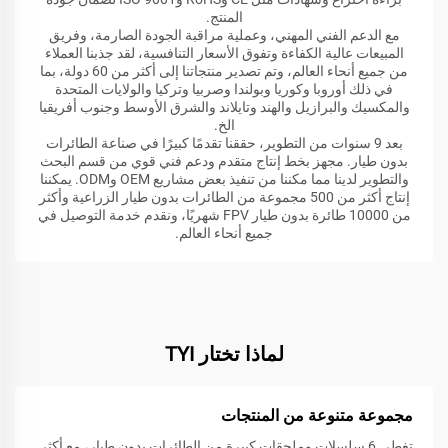
المنتج.
مع الدعم الفني المهني، وعملية مراقبة الجودة الصارمة، وفريق
المبيعات عالية الكفاءة وتفوق الأسعار التنافسية، لقد جذبنا العملاء
من جميع أنحاء العالم، وتم تصدير منتجاتنا إلى أكثر من 60 دولة، بما
في ذلك أوروبا وكوريا وبولندا وصربيا وتركيا والولايات المتحدة
والمكسيك والبرازيل والهند وتايلاند والشرق الأوسط وجنوب أفريقيا
الخ.
بعد 9 سنوات من التطوير، حققنا تقدمًا كبيرًا في صناعة الطائرات
بدون طيار. مجهز بخط إنتاج متقدم ودعم فني قوي من قسم البحث
والتطوير لدينا مما مكننا من تنفيذ بعض مشاريع OEM وODM. يمكننا
إنتاج أكثر من 500 مجموعة من الطائرات بدون طيار الزراعية وأكثر
من 10000 طائرة بدون طيار FPV شهريًا، ونقدم خدمة التوصيل في
جميع أنحاء العالم.
لماذا تختار TYI
مجموعة متنوعة من المنتجات
تغطي 6 سلسلات وملحقات كبيرة من الطائرات بدون طيار، مع أكثر