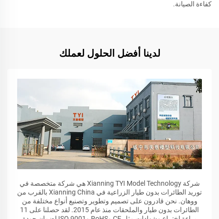
كفاءة الصيانة.
لدينا أفضل الحلول لعملك
شركة Xianning TYI Model Technology هي شركة متخصصة في
توريد الطائرات بدون طيار الزراعية في Xianning China بالقرب من
ووهان. نحن قادرون على تصميم وتطوير وتصنيع أنواع مختلفة من
الطائرات بدون طيار والملحقات منذ عام 2015. لقد حصلنا على 11
براءة اختراع وشهادات مثل CE وRoHS وISO 9001 لضمان جودة