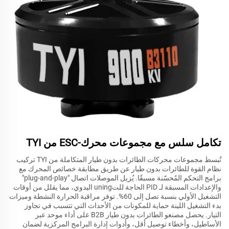
تكامل سلس مع مجموعات محرك-ESC من TYI
تُبسط مجموعات محركات الطائرات بدون طيار المتكاملة من TYI تركيب
نظام القوة للطائرات بدون طيار عن طريق مطابقة خصائص المحرك مع
برامج التحكم المُحسّنة مسبقًا. يُزيل الموصلات اتصال "plug-and-play"
والإعدادات المسبقة لـ PID الحاجة للتuning اليدوي، مما يقلل من أوقات
التشغيل الأولي بنسبة تصل إلى 60%. توفر مراقبة الحرارة النشطة وميزات
بدء التشغيل اللينة حماية للمكونات من الأحداث التي تتسبب في تجاوز
التيار. يحصل مصنعو الطائرات بدون طيار B2B على أداء موحد عبر
الأساطيل، وأخطاء توصيل أقل، وأدوات إدارة البرامج المركزية لضمان