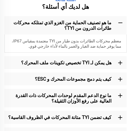
هل لديك أي أسئلة؟
ما هو تصنيف الحماية من الغزو الذي تمتلكه محركات
طائرات الدرون من TYI؟
معظم محركات الطائرات بدون طيار من TYI معتمدة بمقياس IP67،
مما يوفر حماية ضد الغبار والغمر بالماء لأداء خارجي قوي.
هل يمكن لـ TYI تخصيص تكوينات ملف المحرك؟
كيف يتم دمج مجموعات المحرك و ESC؟
ما نوع الدعم المقدم لوحدات المحركات ذات القدرة
العالية على رفع الأوزان الثقيلة؟
كيف تضمن TYI متانة المحركات في الظروف القاسية؟