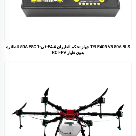
TYI F405 V3 50A BLS جهاز تحكم الطيران F4 4-في-1 50A ESC للطائرة
بدون طيار RC FPV