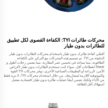
محركات طائرات TYI: الكفاءة القصوى لكل تطبيق
للطائرات بدون طيار
أقصِّي كفاءة طائرك بدون طيار باستخدام محركات الطائرات بدون طيار
الدقيقة من TYI. تم تصميم هذه المحركات مع التركيز على الكفاءة
الطاقوية، مما يساعد في تحسين عمر البطارية، مما يضمن رحلات أطول و
fewer انقطاعات أقل. سواء كنت تستخدم الطائرات بدون طيار لأغراض
الأمن، الزراعة أو التطبيقات الصناعية الأخرى، توفر محركات TYI القوة
والموثوقية اللازمة لمشاريعك. من خلال استخدام محركات TYI، لا تزيد فقط
من الأداء ولكنك تضمن أيضًا عمليات طائرة بدون طيار اقتصادية بفضل
استهلاك أقل للطاقة.