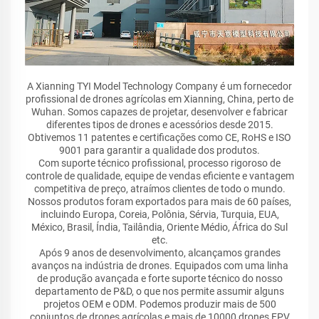
A Xianning TYI Model Technology Company é um fornecedor
profissional de drones agrícolas em Xianning, China, perto de
Wuhan. Somos capazes de projetar, desenvolver e fabricar
diferentes tipos de drones e acessórios desde 2015.
Obtivemos 11 patentes e certificações como CE, RoHS e ISO
9001 para garantir a qualidade dos produtos.
Com suporte técnico profissional, processo rigoroso de
controle de qualidade, equipe de vendas eficiente e vantagem
competitiva de preço, atraímos clientes de todo o mundo.
Nossos produtos foram exportados para mais de 60 países,
incluindo Europa, Coreia, Polônia, Sérvia, Turquia, EUA,
México, Brasil, Índia, Tailândia, Oriente Médio, África do Sul
etc.
Após 9 anos de desenvolvimento, alcançamos grandes
avanços na indústria de drones. Equipados com uma linha
de produção avançada e forte suporte técnico do nosso
departamento de P&D, o que nos permite assumir alguns
projetos OEM e ODM. Podemos produzir mais de 500
conjuntos de drones agrícolas e mais de 10000 drones FPV