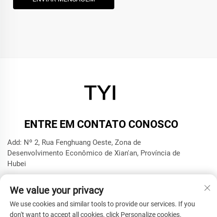
ENTRE EM CONTATO CONOSCO
Add: Nº 2, Rua Fenghuang Oeste, Zona de
Desenvolvimento Econômico de Xian'an, Província de
Hubei
Tel.:
+8615272063961
We value your privacy
E-mail:
[email protected]
We use cookies and similar tools to provide our services. If you
don't want to accept all cookies, click Personalize cookies.