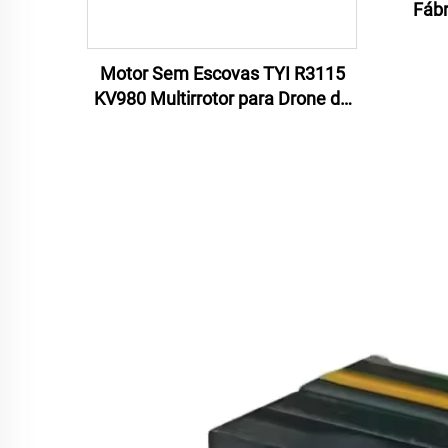
Fábr
Motor Sem Escovas TYI R3115
KV980 Multirrotor para Drone de
Corrida FPV de 10 Polegadas