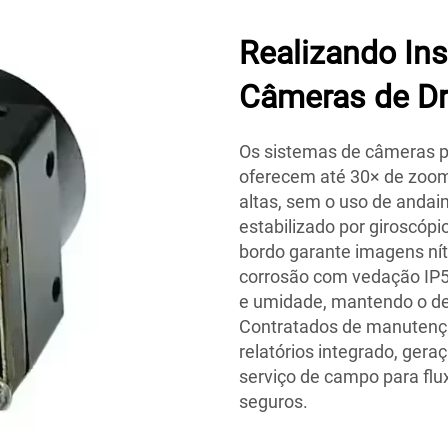
Realizando In
Câmeras de D
Os sistemas de câmeras 
oferecem até 30× de zoom
altas, sem o uso de andai
estabilizado por giroscópi
bordo garante imagens ní
corrosão com vedação IP5
e umidade, mantendo o d
Contratados de manutençã
relatórios integrado, ger
serviço de campo para flux
seguros.