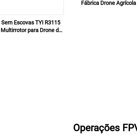
Fábrica Drone Agrícol
Câmera 4K e GPS
 Sem Escovas TYI R3115
Multirrotor para Drone de
ida FPV de 10 Polegadas
Operações FPV