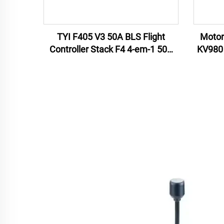
TYI F405 V3 50A BLS Flight
Motor
Controller Stack F4 4-em-1 50A
KV980 
ESC para RC FPV Drone
Corr