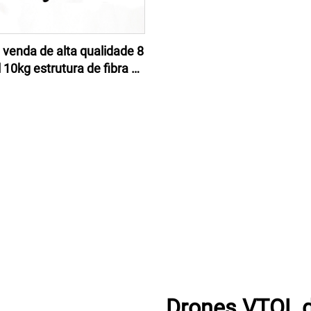
 venda de alta qualidade 8
l 10kg estrutura de fibra de
no para drones agrícola
Drones VTOL da