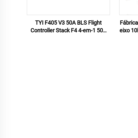
TYI F405 V3 50A BLS Flight
Fábrica
Controller Stack F4 4-em-1 50A
eixo 10
ESC para RC FPV Drone
carbo