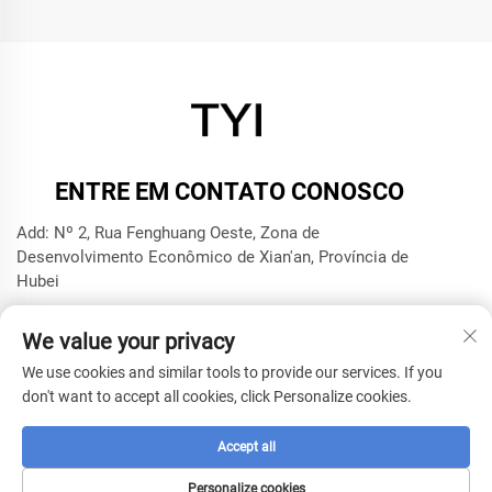
ENTRE EM CONTATO CONOSCO
Add: Nº 2, Rua Fenghuang Oeste, Zona de
Desenvolvimento Econômico de Xian'an, Província de
Hubei
Tel.:
+8615272063961
We value your privacy
E-mail:
[email protected]
We use cookies and similar tools to provide our services. If you
don't want to accept all cookies, click Personalize cookies.
Direitos autorais © 2025 por Xianning TYI Model Technology
Company -
Política de privacidade
Accept all
Personalize cookies