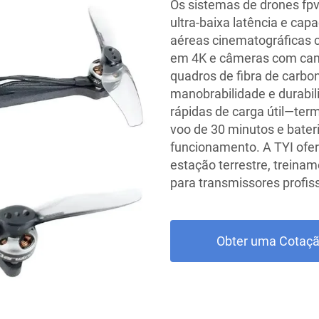
Os sistemas de drones fp
ultra-baixa latência e ca
aéreas cinematográficas 
em 4K e câmeras com camp
quadros de fibra de carb
manobrabilidade e durabil
rápidas de carga útil—te
voo de 30 minutos e bate
funcionamento. A TYI ofe
estação terrestre, treiname
para transmissores profis
Obter uma Cotaç