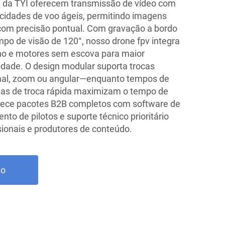
v da TYI oferecem transmissão de vídeo com
pacidades de voo ágeis, permitindo imagens
com precisão pontual. Com gravação a bordo
o de visão de 120°, nosso drone fpv integra
ono e motores sem escova para maior
idade. O design modular suporta trocas
rmal, zoom ou angular—enquanto tempos de
rias de troca rápida maximizam o tempo de
rece pacotes B2B completos com software de
nto de pilotos e suporte técnico prioritário
sionais e produtores de conteúdo.
ão