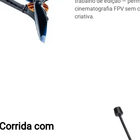
trabalho de edição — per
cinematografia FPV sem co
criativa.
Corrida com