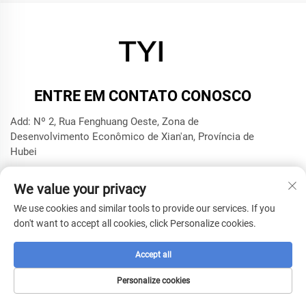
ENTRE EM CONTATO CONOSCO
Add: Nº 2, Rua Fenghuang Oeste, Zona de
Desenvolvimento Econômico de Xian'an, Província de
Hubei
Tel.:
+8615272063961
We value your privacy
E-mail:
[email protected]
We use cookies and similar tools to provide our services. If you
don't want to accept all cookies, click Personalize cookies.
Direitos autorais © 2025 por Xianning TYI Model Technology
Company -
Política de privacidade
Accept all
Personalize cookies