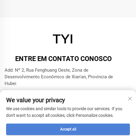
ENTRE EM CONTATO CONOSCO
Add: Nº 2, Rua Fenghuang Oeste, Zona de
Desenvolvimento Econômico de Xian'an, Província de
Hubei
Tel.:
+8615272063961
We value your privacy
E-mail:
[email protected]
We use cookies and similar tools to provide our services. If you
don't want to accept all cookies, click Personalize cookies.
Direitos autorais © 2025 por Xianning TYI Model Technology
Company -
Política de privacidade
Accept all