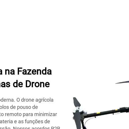
a na Fazenda
as de Drone
derna. O drone agrícola
colos de pouso de
oto remoto para minimizar
teria e as funções de
issão. Nossos acordos B2B