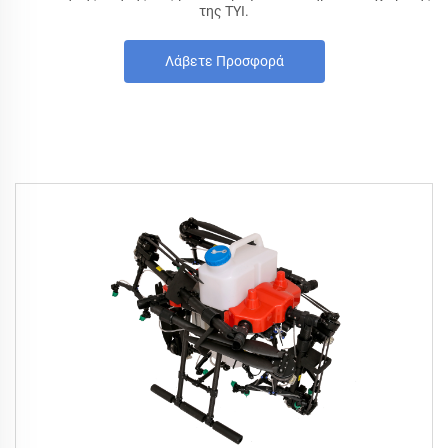
της TYI.
Λάβετε Προσφορά