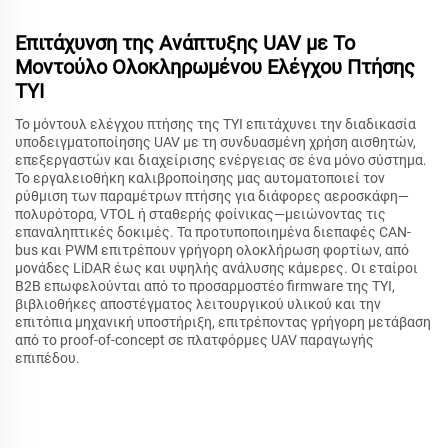
Επιτάχυνση της Ανάπτυξης UAV με Το
Μοντούλο Ολοκληρωμένου Ελέγχου Πτήσης
TYI
Το μόντουλ ελέγχου πτήσης της TYI επιτάχυνει την διαδικασία
υποδειγματοποίησης UAV με τη συνδυασμένη χρήση αισθητών,
επεξεργαστών και διαχείρισης ενέργειας σε ένα μόνο σύστημα.
Το εργαλειοθήκη καλιβροποίησης μας αυτοματοποιεί τον
ρύθμιση των παραμέτρων πτήσης για διάφορες αεροσκάφη—
πολυρότορα, VTOL ή σταθερής φοίνικας—μειώνοντας τις
επαναληπτικές δοκιμές. Τα προτυποποιημένα διεπαφές CAN-
bus και PWM επιτρέπουν γρήγορη ολοκλήρωση φορτίων, από
μονάδες LiDAR έως και υψηλής ανάλυσης κάμερες. Οι εταίροι
B2B επωφελούνται από το προσαρμοστέο firmware της TYI,
βιβλιοθήκες αποστέγματος λειτουργικού υλικού και την
επιτόπια μηχανική υποστήριξη, επιτρέποντας γρήγορη μετάβαση
από το proof-of-concept σε πλατφόρμες UAV παραγωγής
επιπέδου.