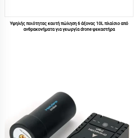
Υψηλής ποιότητας καυτή πώληση 6 άξονας 10L πλαίσιο από
ανθρακονήματα για γεωργία drone ψεκαστήρα