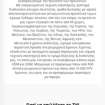
εξασφαλίσουμε την ποιότητα των προϊόντων.
Με επαγγελματική τεχνική υποστήριξη, αυστηρή
διαδικασία έλεγχου ποιότητας, ομάδα πώλησης με υψηλή
αποτελεσματικότητα και ανταγωνιστική προοπτική τιμών,
έχουμε ξοδέψει πελάτες από όλο τον κόσμο, τα προϊόντα
μας έχουν εξαγαγεί σε πάνω από 60 χώρες,
συμπεριλαμβανομένων της Ευρώπης, της Κορέας, της
Πολωνίας, της Σερβίας, της Τουρκίας, των ΗΠΑ, του
Μεξικού, του Βραζιλία, της Ινδίας, της Θαϊλάνδης, του
Μεσοποντίου, της Νότιας Αφρικής κλπ.
Μετά από 9 χρόνια ανάπτυξης, έχουμε κατορθώσει
σημαντική πρόοδο στη βιομηχανία δρονών. Έχοντας
εξοπλιστεί με προηγμένη γραμμή παραγωγής και ισχυρή
τεχνική υποστήριξη από το τμήμα Εξέλιξης & Ανάπτυξης
μας, το οποίο μας επιτρέπει να αναλάβουμε κάποια έργα
OEM και ODM. Μπορούμε να παράγουμε πάνω από 500
σύνολα γεωργικών δρονών και πάνω από 10.000 FPV
δρόνους τον μήνα, και να προσφέρουμε παγκόσμια
μεταφορά.