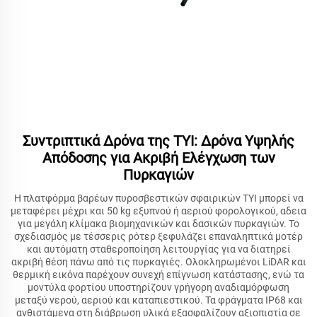
Συντριπτικά Δρόνα της TYI: Δρόνα Υψηλής
Απόδοσης για Ακριβή Ελέγχωση των
Πυρκαγιών
Η πλατφόρμα βαρέων πυροσβεστικών σφαιρικών TYI μπορεί να
μεταφέρει μέχρι και 50 kg εξυπνού ή αεριού φορολογικού, αδεια
για μεγάλη κλίμακα βιομηχανικών και δασικών πυρκαγιών. Το
σχεδιασμός με τέσσερις ρότερ ξεφυλάζει επαναληπτικά μοτέρ
και αυτόματη σταθεροποίηση λειτουργίας για να διατηρεί
ακριβή θέση πάνω από τις πυρκαγιές. Ολοκληρωμένοι LiDAR και
θερμική εικόνα παρέχουν συνεχή επίγνωση κατάστασης, ενώ τα
μοντύλα φορτίου υποστηρίζουν γρήγορη αναδιαμόρφωση
μεταξύ νερού, αεριού και καταπιεστικού. Τα φράγματα IP68 και
ανθιστάμενα στη διάβρωση υλικά εξασφαλίζουν αξιοπιστία σε