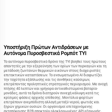
Υποστήριξη Πρώτων Αντιδράσεων με
Αυτόνομα Πυροσβεστικά Ρομπότ TYI
Το αυτόνομο πυροσβεστικό δρόνο της TYI βοηθεί τους πρώτους
απαντητές με την εξερεύνηση των ορίων των πυρκαγιών και τη
μετάδοση ζωντανών θερμικών εικόνων στους διαχειριστές
επιτακτικών καταστάσεων. Το ενσωματωμένο AI διαφωτίζει
την ταχύτητα εξάπλωσης και τις συνθήκες καύσιμων,
επιτρέποντας προληπτικές στρατηγικές περιορισμού. Με ανοχή
πτήσης 40 λεπτών και γρήγορα αντικαθιστώμενα βαταρία-
μονάδες, αυτά τα δρόνα διατηρούν συνεχή κάλυψη κατά τις
κρίσιμες φάσεις αρχικής επίθεσης. Μοντύλια φορτίων
επιτρέπουν ανεμπόδιστη αλλαγή μεταξύ νερού, φωτιάς και
ξηρών χημικών ουσιών. Οι οργανισμοί επιταχυνόμενης
ανταπόκρισης B2B αποκτούν ολοκληρωμένες API εξαγωγής,