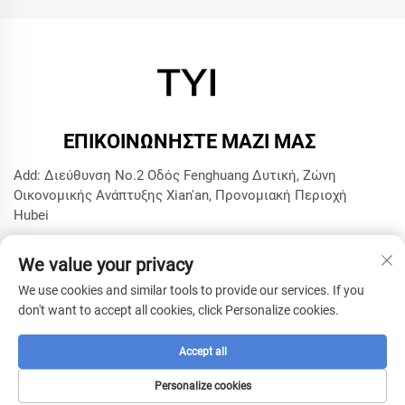
ΕΠΙΚΟΙΝΩΝΉΣΤΕ ΜΑΖΊ ΜΑΣ
Add: Διεύθυνση No.2 Οδός Fenghuang Δυτική, Ζώνη
Οικονομικής Ανάπτυξης Xian'an, Προνομιακή Περιοχή
Hubei
Τηλ.:
+8615272063961
We value your privacy
Ηλ. Διεύθυνση:
[email protected]
We use cookies and similar tools to provide our services. If you
don't want to accept all cookies, click Personalize cookies.
Copyright © 2025 από την Εταιρεία Τεχνολογίας Μοντέλων
TYI της Xianning -
Πολιτική απορρήτου
Accept all
Personalize cookies