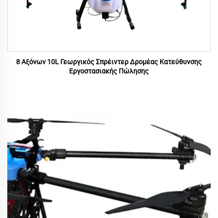
8 Αξόνων 10L Γεωργικός Σπρέιντερ Δρομέας Κατεύθυνσης
Εργοστασιακής Πώλησης