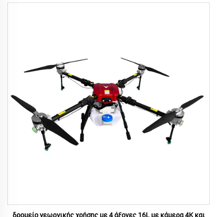
δρομείο γεωργικής χρήσης με 4 άξονες 16L με κάμερα 4K και