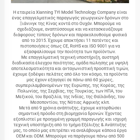
Η εταιρεία Xianning TYI Model Technology Company είναι
ένας επαγγελματικός παραγωγός γεωργικών δρόνων στο
Ξιάνινγκ της Κίνας κοντά στο Ουχάν. Μπορούμε να
σχεδιάζουμε, αναπτύσσουμε και να κατασκευάζουμε
διάφορους τύπους δρόνων και παρακολουθούμε φυσικά
από το 2015. Έχουμε αποκτήσει 11 πατέντες και
πιστοποιήσεις όπως CE, RoHS και ISO 9001 για να
εξασφαλίσουμε την ποιότητα των προϊόντων.
Με επαγγελματική τεχνική υποστήριξη, αυστηρή
διαδικασία έλεγχου ποιότητας, ομάδα πώλησης με υψηλή
αποτελεσματικότητα και ανταγωνιστική προοπτική τιμών,
έχουμε ξοδέψει πελάτες από όλο τον κόσμο, τα προϊόντα
μας έχουν εξαγαγεί σε πάνω από 60 χώρες,
συμπεριλαμβανομένων της Ευρώπης, της Κορέας, της
Πολωνίας, της Σερβίας, της Τουρκίας, των ΗΠΑ, του
Μεξικού, του Βραζιλία, της Ινδίας, της Θαϊλάνδης, του
Μεσοποντίου, της Νότιας Αφρικής κλπ.
Μετά από 9 χρόνια ανάπτυξης, έχουμε κατορθώσει
σημαντική πρόοδο στη βιομηχανία δρονών. Έχοντας
εξοπλιστεί με προηγμένη γραμμή παραγωγής και ισχυρή
τεχνική υποστήριξη από το τμήμα Εξέλιξης & Ανάπτυξης
μας, το οποίο μας επιτρέπει να αναλάβουμε κάποια έργα
OEM και ODM. Μπορούμε να παράγουμε πάνω από 500