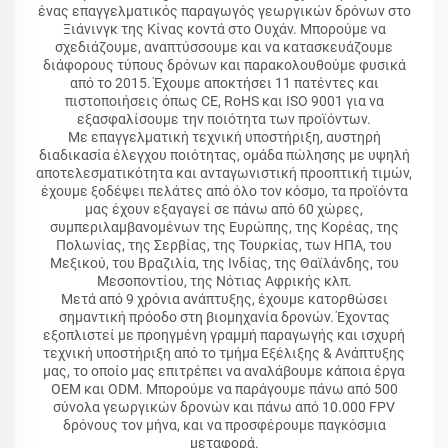
ένας επαγγελματικός παραγωγός γεωργικών δρόνων στο
Ξιάνινγκ της Κίνας κοντά στο Ουχάν. Μπορούμε να
σχεδιάζουμε, αναπτύσσουμε και να κατασκευάζουμε
διάφορους τύπους δρόνων και παρακολουθούμε φυσικά
από το 2015. Έχουμε αποκτήσει 11 πατέντες και
πιστοποιήσεις όπως CE, RoHS και ISO 9001 για να
εξασφαλίσουμε την ποιότητα των προϊόντων.
Με επαγγελματική τεχνική υποστήριξη, αυστηρή
διαδικασία έλεγχου ποιότητας, ομάδα πώλησης με υψηλή
αποτελεσματικότητα και ανταγωνιστική προοπτική τιμών,
έχουμε ξοδέψει πελάτες από όλο τον κόσμο, τα προϊόντα
μας έχουν εξαγαγεί σε πάνω από 60 χώρες,
συμπεριλαμβανομένων της Ευρώπης, της Κορέας, της
Πολωνίας, της Σερβίας, της Τουρκίας, των ΗΠΑ, του
Μεξικού, του Βραζιλία, της Ινδίας, της Θαϊλάνδης, του
Μεσοποντίου, της Νότιας Αφρικής κλπ.
Μετά από 9 χρόνια ανάπτυξης, έχουμε κατορθώσει
σημαντική πρόοδο στη βιομηχανία δρονών. Έχοντας
εξοπλιστεί με προηγμένη γραμμή παραγωγής και ισχυρή
τεχνική υποστήριξη από το τμήμα Εξέλιξης & Ανάπτυξης
μας, το οποίο μας επιτρέπει να αναλάβουμε κάποια έργα
OEM και ODM. Μπορούμε να παράγουμε πάνω από 500
σύνολα γεωργικών δρονών και πάνω από 10.000 FPV
δρόνους τον μήνα, και να προσφέρουμε παγκόσμια
μεταφορά.