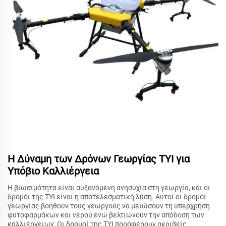
Η Δύναμη των Δρόνων Γεωργίας TYI για
Υπόβιο Καλλιέργεια
Η βιωσιμότητα είναι αυξανόμενη ανησυχία στη γεωργία, και οι
δρομόι της TYI είναι η αποτελεσματική λύση. Αυτοί οι δρομοί
γεωργίας βοηθούν τους γεωργούς να μειώσουν τη υπερχρήση
φυτοφαρμάκων και νερού ενώ βελτιώνουν την απόδοση των
καλλιέργειων. Οι δρομοί της TYI προσφέρουν ακριβείς