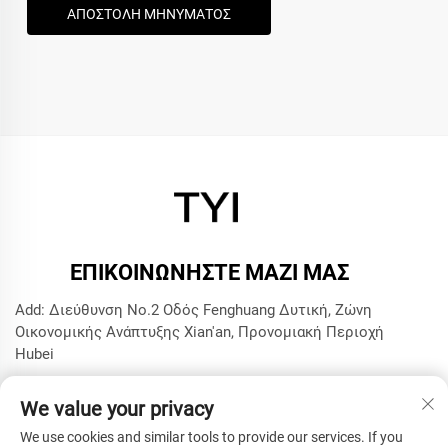
ΑΠΟΣΤΟΛΗ ΜΗΝΥΜΑΤΟΣ
ΕΠΙΚΟΙΝΩΝΉΣΤΕ ΜΑΖΊ ΜΑΣ
Add: Διεύθυνση No.2 Οδός Fenghuang Δυτική, Ζώνη
Οικονομικής Ανάπτυξης Xian'an, Προνομιακή Περιοχή
Hubei
Τηλ.:
+8615272063961
We value your privacy
Ηλ. Διεύθυνση:
[email protected]
We use cookies and similar tools to provide our services. If you