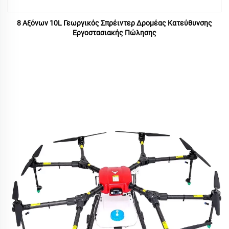
8 Αξόνων 10L Γεωργικός Σπρέιντερ Δρομέας Κατεύθυνσης
Εργοστασιακής Πώλησης