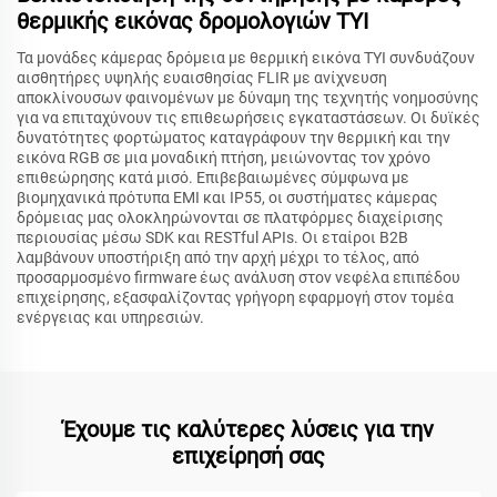
θερμικής εικόνας δρομολογιών TYI
Τα μονάδες κάμερας δρόμεια με θερμική εικόνα TYI συνδυάζουν
αισθητήρες υψηλής ευαισθησίας FLIR με ανίχνευση
αποκλίνουσων φαινομένων με δύναμη της τεχνητής νοημοσύνης
για να επιταχύνουν τις επιθεωρήσεις εγκαταστάσεων. Οι δυϊκές
δυνατότητες φορτώματος καταγράφουν την θερμική και την
εικόνα RGB σε μια μοναδική πτήση, μειώνοντας τον χρόνο
επιθεώρησης κατά μισό. Επιβεβαιωμένες σύμφωνα με
βιομηχανικά πρότυπα EMI και IP55, οι συστήματες κάμερας
δρόμειας μας ολοκληρώνονται σε πλατφόρμες διαχείρισης
περιουσίας μέσω SDK και RESTful APIs. Οι εταίροι B2B
λαμβάνουν υποστήριξη από την αρχή μέχρι το τέλος, από
προσαρμοσμένο firmware έως ανάλυση στον νεφέλα επιπέδου
επιχείρησης, εξασφαλίζοντας γρήγορη εφαρμογή στον τομέα
ενέργειας και υπηρεσιών.
Έχουμε τις καλύτερες λύσεις για την
επιχείρησή σας