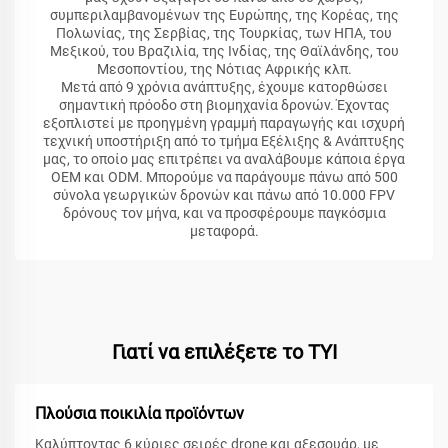
συμπεριλαμβανομένων της Ευρώπης, της Κορέας, της
Πολωνίας, της Σερβίας, της Τουρκίας, των ΗΠΑ, του
Μεξικού, του Βραζιλία, της Ινδίας, της Θαϊλάνδης, του
Μεσοποντίου, της Νότιας Αφρικής κλπ.
Μετά από 9 χρόνια ανάπτυξης, έχουμε κατορθώσει
σημαντική πρόοδο στη βιομηχανία δρονών. Έχοντας
εξοπλιστεί με προηγμένη γραμμή παραγωγής και ισχυρή
τεχνική υποστήριξη από το τμήμα Εξέλιξης & Ανάπτυξης
μας, το οποίο μας επιτρέπει να αναλάβουμε κάποια έργα
OEM και ODM. Μπορούμε να παράγουμε πάνω από 500
σύνολα γεωργικών δρονών και πάνω από 10.000 FPV
δρόνους τον μήνα, και να προσφέρουμε παγκόσμια
μεταφορά.
Γιατί να επιλέξετε το TYI
Πλούσια ποικιλία προϊόντων
Καλύπτοντας 6 κύριες σειρές drone και αξεσουάρ, με