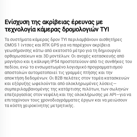
Ενίσχυση της ακρίβειας έρευνας με
τεχνολογία κάμερας δρομολογιών TYI
Τα συστήματα κάμερας δρον TYI περιλαμβάνουν αισθητήρες
CMOS 1 ίντσες και RTK GPS για να παρέχουν ακρίβεια
γεωσήμανσης κάτω από εκατοστό μέτρο για τη δημιουργία
ορθομωσαίκων και 3D μοντέλων. Οι ανοχές κατασκευής από
μαγνήσιο και η κάλυψη IP54 προστατεύουν από τις συνθήκες του
πεδίου, ενώ το ενσωματωμένο λογισμικό προγραμματισμού
αποστολών αυτοματοποιεί τις γραμμές πτήσης και την
αποκτήση δεδομένων. Οι B2B πελάτες στον τομέα κατασκευών
και εξόρυξης ωφελούνται από ολοκληρωμένες λύσεις—
συμπεριλαμβανομένης της κατάρτισης πιλότων, των σωληνών
επεξεργασίας στον νεφέλη και της ολοκλήρωσης με API—για να
επιταχύνουν τους χρονοδιαγράμματες έργων και να μειώσουν
τα κόστη χειροκίνητης μετρητικής.