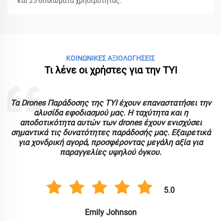
και 25 διπλώματα χρησιμότητας.
ΚΟΙΝΩΝΙΚΕΣ ΑΞΙΟΛΟΓΗΣΕΙΣ
Τι λένε οι χρήστες για την TYI
έχουν επαναστατήσει την
Το Drone FPV της TYI έχει ξεπερά
. Η ταχύτητα και η
με την ανώτερη απόδοσή του 
rones έχουν ενισχύσει
εμπειρία πτήσης. Ιδανικό για 
ράδοσής μας. Εξαιρετικά
προσφέρει εξαιρετική ποιότητ
ροντας μεγάλη αξία για
τιμές χονδρικ
λού όγκου.
5.0
Μάικλ Ντέιβ
nson