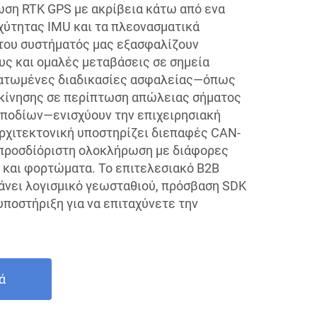
η RTK GPS με ακρίβεια κάτω από ενα
χύτητας IMU και τα πλεονασματικά
του συστήματός μας εξασφαλίζουν
υς και ομαλές μεταβάσεις σε σημεία
ματωμένες διαδικασίες ασφαλείας—όπως
κκίνησης σε περίπτωση απώλειας σήματος
μποδίων—ενισχύουν την επιχειρησιακή
ρχιτεκτονική υποστηρίζει διεπαφές CAN-
απροσδίόριστη ολοκλήρωση με διάφορες
 και φορτώματα. Το επιτελεσιακό B2B
άνει λογισμικό γεωσταθιού, πρόσβαση SDK
υποστήριξη για να επιταχύνετε την
ά