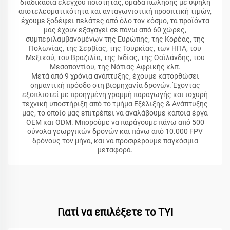
διαδικασία έλεγχου ποιότητας, ομάδα πώλησης με υψηλή
αποτελεσματικότητα και ανταγωνιστική προοπτική τιμών,
έχουμε ξοδέψει πελάτες από όλο τον κόσμο, τα προϊόντα
μας έχουν εξαγαγεί σε πάνω από 60 χώρες,
συμπεριλαμβανομένων της Ευρώπης, της Κορέας, της
Πολωνίας, της Σερβίας, της Τουρκίας, των ΗΠΑ, του
Μεξικού, του Βραζιλία, της Ινδίας, της Θαϊλάνδης, του
Μεσοποντίου, της Νότιας Αφρικής κλπ.
Μετά από 9 χρόνια ανάπτυξης, έχουμε κατορθώσει
σημαντική πρόοδο στη βιομηχανία δρονών. Έχοντας
εξοπλιστεί με προηγμένη γραμμή παραγωγής και ισχυρή
τεχνική υποστήριξη από το τμήμα Εξέλιξης & Ανάπτυξης
μας, το οποίο μας επιτρέπει να αναλάβουμε κάποια έργα
OEM και ODM. Μπορούμε να παράγουμε πάνω από 500
σύνολα γεωργικών δρονών και πάνω από 10.000 FPV
δρόνους τον μήνα, και να προσφέρουμε παγκόσμια
μεταφορά.
Γιατί να επιλέξετε το TYI