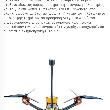
με zoom και πλατιά γωνία. Το ενσωματωμένο λογισμικό
σταθμού εδάφους παρέχει πραγματική καταγραφή τηλεμετρίας
και ελιγμό επιβλέπει. Οι πελάτες B2B επωφελούνται από
ολοκληρωμένα πακέτα—με περιεκτική κατάρτιση πιλότων, κιτς
επιστροφής τμημάτων και πρόσβαση API για τα workflows
επεξεργασίας—επιτρέποντας σε παραγωγικά σπίτια να
επεκτείνουν την κινηματογραφική FPV χωρίς να υποχωρούν σε
αξιοπιστία ή δημιουργική ευελιξία.