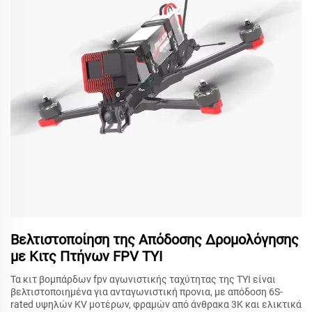
Βελτιστοποίηση της Απόδοσης Δρομολόγησης
με Κιτς Πτήνων FPV TYI
Τα κιτ βομπάρδων fpv αγωνιστικής ταχύτητας της TYI είναι
βελτιστοποιημένα για ανταγωνιστική προνια, με απόδοση 6S-
rated υψηλών KV μοτέρων, φραμών από άνθρακα 3K και ελικτικά