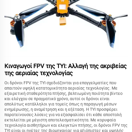
Κιναγωγοί FPV της TYI: Αλλαγή της ακριβείας
της αεριαίας τεχνολογίας
Οι δρόνοι FPV της TYI σχεδιάζονται για επαγγελματίες που
απαιτούν υψηλή κατατομικότητα αεριαίας τεχνολογίας. Με
εξαιρετική σταθερότητα πτήσης, βελτιωμένη ποιότητα βίντεο
και ελέγχου σε πραγματικό χρόνο, αυτοί οι δρόνοι είναι
απολύτως κατάλληλοι για τομείς όπως η παραγωγή μέσων
ενημέρωσης, η αναμέτρηση και η εξέταση. Η TYI προσφέρει
παρατείνουσες λύσεις για να εξασφαλίσει ότι κάθε αποστολή
εκτελείται με μέγιστη αποτελεσματικότητα. Με κορυφαία
τεχνολογία αισθητήρων και ελεγκτών πτήσης, οι δρόνοι FPV της
TYI είναι οι ηγέτες της βιομηχανίας για αξιόπιστες και υψηλής