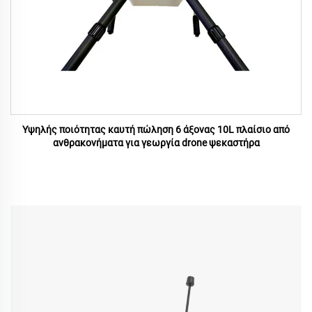
Υψηλής ποιότητας καυτή πώληση 6 άξονας 10L πλαίσιο από
ανθρακονήματα για γεωργία drone ψεκαστήρα