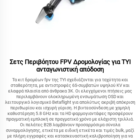
Σετς Περιβόητου FPV Δρομολογίας για TYI
ανταγωνιστική απόδοση
Τα κιτ δρομέων fpv της TYI σχεδιάζονται για ταχύτητα και
σταθερότητα, με αντιστροφές 6S-συμβατών υψηλού KV και
ελαφρά πλαισία από άνθρακα 3K. Οι ελεγχόμενοι πτήσεις μας
περιλαμβάνουν ολοκληρωμένη ενσωμάτωση OSD και
λειτουργικό λογισμικό Betaflight για απολύτως ακριβή απόκριση
περιθωρίου και ισχυρή γύριση. Η βιντεοσύνδεση με χαμηλή
καθυστέρηση 5.8 GHz και τα HD φαρμογιαντάφες προσφέρουν
πραγματική εμπλοκή σε πραγματικό χρόνο με ελάχιστη τριλλιά.
Οι πελάτες B2B λαμβάνουν προσαρμόσιμα σύνολα
συναρμολόγησης, ετικέτα με ειδική ετικέτα και τιμές bulk, μαζί
με πλήρη εγγραφές και κατασκευαστική καλιβροποίηση για να