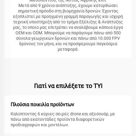
Μεσοποντίου, της Νότιας Αφρικής κλπ.
Μετά από 9 χρόνια ανάπτυξης, έχουμε κατορθώσει
σημαντική πρόοδο στη βιομηχανία δρονών. Έχοντας
εξοπλιστεί με προηγμένη γραμμή παραγωγής και ισχυρή
τεχνική υποστήριξη από το τμήμα Εξέλιξης & Ανάπτυξης
μας, το οποίο μας επιτρέπει να αναλάβουμε κάποια έργα
OEM και ODM. Μπορούμε να παράγουμε πάνω από 500
σύνολα γεωργικών δρονών και πάνω από 10.000 FPV
δρόνους τον μήνα, και να προσφέρουμε παγκόσμια
μεταφορά.
Γιατί να επιλέξετε το TYI
Πλούσια ποικιλία προϊόντων
Καλύπτοντας 6 κύριες σειρές drone και αξεσουάρ, με
πάνω από εκατοντάδες προϊόντα διαφορετικών
προδιαγραφών και μοντέλων.