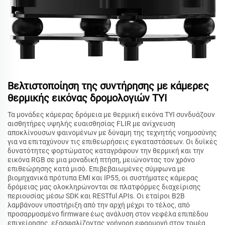
Βελτιστοποίηση της συντήρησης με κάμερες
θερμικής εικόνας δρομολογιών TYI
Τα μονάδες κάμερας δρόμεια με θερμική εικόνα TYI συνδυάζουν
αισθητήρες υψηλής ευαισθησίας FLIR με ανίχνευση
αποκλίνουσων φαινομένων με δύναμη της τεχνητής νοημοσύνης
για να επιταχύνουν τις επιθεωρήσεις εγκαταστάσεων. Οι δυϊκές
δυνατότητες φορτώματος καταγράφουν την θερμική και την
εικόνα RGB σε μια μοναδική πτήση, μειώνοντας τον χρόνο
επιθεώρησης κατά μισό. Επιβεβαιωμένες σύμφωνα με
βιομηχανικά πρότυπα EMI και IP55, οι συστήματες κάμερας
δρόμειας μας ολοκληρώνονται σε πλατφόρμες διαχείρισης
περιουσίας μέσω SDK και RESTful APIs. Οι εταίροι B2B
λαμβάνουν υποστήριξη από την αρχή μέχρι το τέλος, από
προσαρμοσμένο firmware έως ανάλυση στον νεφέλα επιπέδου
επιχείρησης, εξασφαλίζοντας γρήγορη εφαρμογή στον τομέα