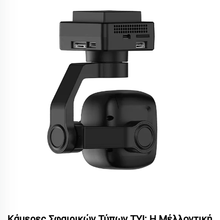
Κάμερες Σφαιρικών Τύπων TYI: Η Μέλλοντική