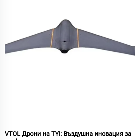
VTOL Дрони на TYI: Въздушна иновация за