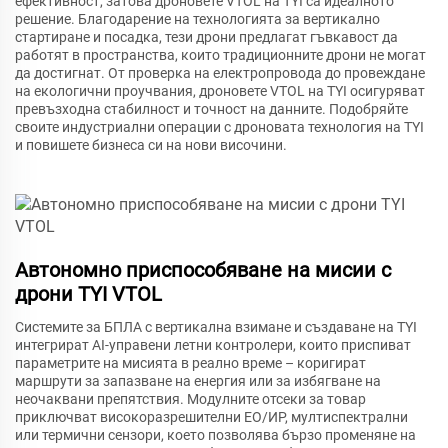
ефективност, затова дроновете VTOL на TYI са идеалното
решение. Благодарение на технологията за вертикално
стартиране и посадка, тези дрони предлагат гъвкавост да
работят в пространства, които традиционните дрони не могат
да достигнат. От проверка на електропровода до провеждане
на екологични проучвания, дроновете VTOL на TYI осигуряват
превъзходна стабилност и точност на данните. Подобряйте
своите индустриални операции с дроновата технология на TYI
и повишете бизнеса си на нови височини.
Автономно приспособяване на мисии с
дрони TYI VTOL
Системите за БПЛА с вертикална взимане и създаване на TYI
интегрират AI-управени летни контролери, които приспиват
параметрите на мисията в реално време – коригират
маршрути за запазване на енергия или за избягване на
неочаквани препятствия. Модулните отсеки за товар
приключват високоразрешителни ЕО/ИР, мултиспектрални
или термични сензори, което позволява бързо променяне на