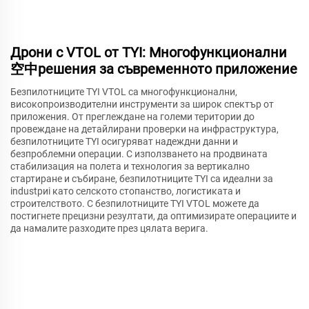
Дрони с VTOL от TYI: Многофункционални
空中решения за съвременното приложение
Безпилотниците TYI VTOL са многофункционални,
високопроизводителни инструменти за широк спектър от
приложения. От преглеждане на големи територии до
провеждане на детайлирани проверки на инфраструктура,
безпилотниците TYI осигуряват надеждни данни и
безпроблемни операции. С използването на продвината
стабилизация на полета и технология за вертикално
стартиране и събиране, безпилотниците TYI са идеални за
industриi като селското стопанство, логистиката и
строителството. С безпилотниците TYI VTOL можете да
постигнете прецизни резултати, да оптимизирате операциите и
да намалите разходите през цялата верига.