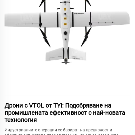
Дрони с VTOL от TYI: Подобряване на
промишлената ефективност с най-новата
технология
Индустриалните операции се базират на прецизност и