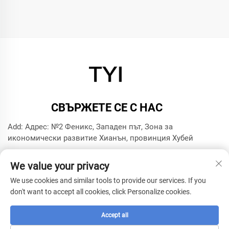
СВЪРЖЕТЕ СЕ С НАС
Add: Адрес: №2 Феникс, Западен път, Зона за
икономически развитие Хианън, провинция Хубей
Тел.:
+8615272063961
We value your privacy
Имейл:
[email protected]
We use cookies and similar tools to provide our services. If you
don't want to accept all cookies, click Personalize cookies.
Авторско право © 2025 от фирма за моделна технология
Xianning TYI -
Политика за поверителност
Accept all