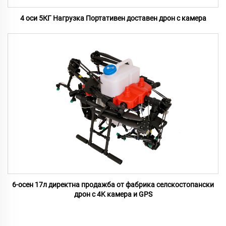
4 оси 5КГ Нагрузка Портативен доставен дрон с камера
6-осен 17л директна продажба от фабрика селскостопански
дрон с 4K камера и GPS