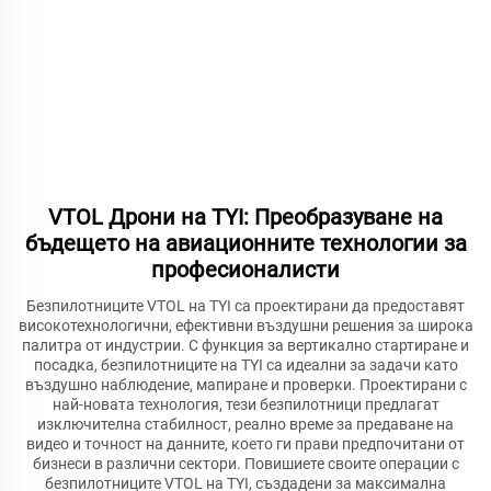
VTOL Дрони на TYI: Преобразуване на
бъдещето на авиационните технологии за
професионалисти
Безпилотниците VTOL на TYI са проектирани да предоставят
високотехнологични, ефективни въздушни решения за широка
палитра от индустрии. С функция за вертикално стартиране и
посадка, безпилотниците на TYI са идеални за задачи като
въздушно наблюдение, мапиране и проверки. Проектирани с
най-новата технология, тези безпилотници предлагат
изключителна стабилност, реално време за предаване на
видео и точност на данните, което ги прави предпочитани от
бизнеси в различни сектори. Повишиете своите операции с
безпилотниците VTOL на TYI, създадени за максимална