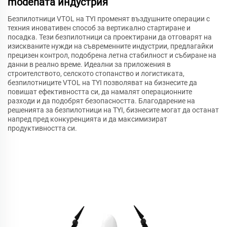
modenата индустрия
Безпилотници VTOL на TYI променят въздушните операции с
техния иновативен способ за вертикално стартиране и
посадка. Тези безпилотници са проектирани да отговарят на
изискваните нужди на съвременните индустрии, предлагайки
прецизен контрол, подобрена летна стабилност и събиране на
данни в реално време. Идеални за приложения в
строителството, селското стопанство и логистиката,
безпилотниците VTOL на TYI позволяват на бизнесите да
повишат ефективността си, да намалят операционните
разходи и да подобрят безопасността. Благодарение на
решенията за безпилотници на TYI, бизнесите могат да останат
напред пред конкуренцията и да максимизират
продуктивността си.