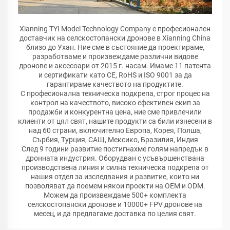
Xianning TYI Model Technology Company е професионален
доставчик на селскостопански дронове в Xianning China
близо до Ухан. Ние сме в състояние да проектираме,
разработваме и произвеждаме различни видове
дронове и аксесоари от 2015 г. насам. Имаме 11 патента
и сертификати като CE, RoHS и ISO 9001 за да
гарантираме качеството на продуктите.
С професионална техническа подкрепа, строг процес на
контрол на качеството, високо ефективен екип за
продажби и конкурентна цена, ние сме привлечили
клиенти от цял свят, нашите продукти са били изнесени в
над 60 страни, включително Европа, Корея, Полша,
Сърбия, Турция, САЩ, Мексико, Бразилия, Индия
След 9 години развитие постигнахме голям напредък в
дронната индустрия. Оборудван с усъвършенствана
производствена линия и силна техническа подкрепа от
нашия отдел за изследвания и развитие, които ни
позволяват да поемем някои проекти на OEM и ODM.
Можем да произвеждаме 500+ комплекта
селскостопански дронове и 10000+ FPV дронове на
месец, и да предлагаме доставка по целия свят.