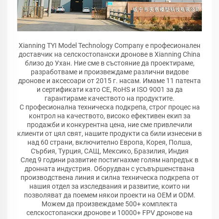
Xianning TYI Model Technology Company е професионален
доставчик на селскостопански дронове в Xianning China
близо до Ухан. Ние сме в състояние да проектираме,
разработваме и произвеждаме различни видове
дронове и аксесоари от 2015 г. насам. Имаме 11 патента
и сертификати като CE, RoHS и ISO 9001 за да
гарантираме качеството на продуктите.
С професионална техническа подкрепа, строг процес на
контрол на качеството, високо ефективен екип за
продажби и конкурентна цена, ние сме привлечили
клиенти от цял свят, нашите продукти са били изнесени в
над 60 страни, включително Европа, Корея, Полша,
Сърбия, Турция, САЩ, Мексико, Бразилия, Индия
След 9 години развитие постигнахме голям напредък в
дронната индустрия. Оборудван с усъвършенствана
производствена линия и силна техническа подкрепа от
нашия отдел за изследвания и развитие, които ни
позволяват да поемем някои проекти на OEM и ODM.
Можем да произвеждаме 500+ комплекта
селскостопански дронове и 10000+ FPV дронове на