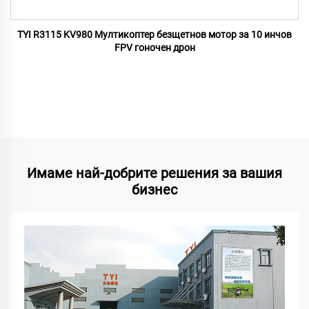
TYI R3115 KV980 Мултикоптер безщетнов мотор за 10 инчов
FPV гоночен дрон
Имаме най-добрите решения за вашия
бизнес