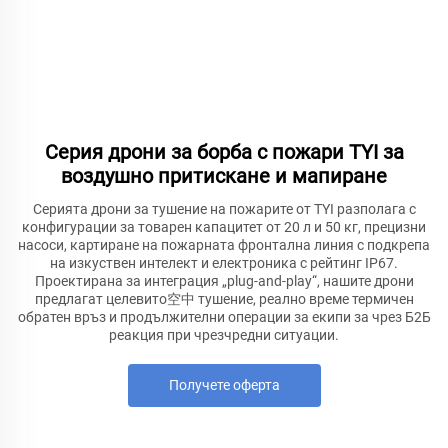
Серия дрони за борба с пожари TYI за
воздушно притискане и мапиране
Серията дрони за тушение на пожарите от TYI разполага с
конфигурации за товарен капацитет от 20 л и 50 кг, прецизни
насоси, картиране на пожарната фронтална линия с подкрепа
на изкуствен интелект и електроника с рейтинг IP67.
Проектирана за интеграция „plug-and-play“, нашите дрони
предлагат целевито空中 тушение, реално време термичен
обратен връз и продължителни операции за екипи за чрез Б2Б
реакция при чрезчредни ситуации.
Получете оферта