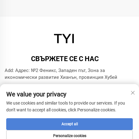
СВЪРЖЕТЕ СЕ С НАС
Add: Адрес: №2 Феникс, Западен път, Зона за
икономически развитие Хианън, провинция Хубей
Тел.:
+8615272063961
We value your privacy
Имейл:
[email protected]
We use cookies and similar tools to provide our services. If you
don't want to accept all cookies, click Personalize cookies.
Авторско право © 2025 от фирма за моделна технология
Xianning TYI -
Политика за поверителност
Accept all
Personalize cookies