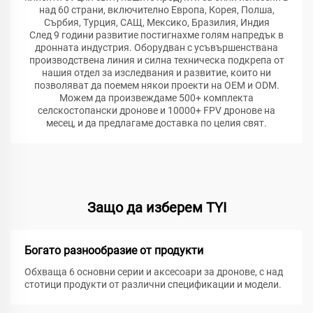
над 60 страни, включително Европа, Корея, Полша,
Сърбия, Турция, САЩ, Мексико, Бразилия, Индия
След 9 години развитие постигнахме голям напредък в
дронната индустрия. Оборудван с усъвършенствана
производствена линия и силна техническа подкрепа от
нашия отдел за изследвания и развитие, които ни
позволяват да поемем някои проекти на OEM и ODM.
Можем да произвеждаме 500+ комплекта
селскостопански дронове и 10000+ FPV дронове на
месец, и да предлагаме доставка по целия свят.
Защо да изберем TYI
Богато разнообразие от продукти
Обхваща 6 основни серии и аксесоари за дронове, с над
стотици продукти от различни спецификации и модели.