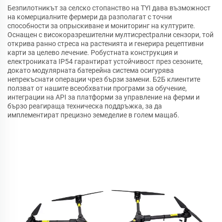
Безпилотникът за селско стопанство на TYI дава възможност
на комерциалните фермери да разполагат с точни
способности за опрыскиване и мониторинг на културите.
Оснащен с високоразрешителни мултисpectрални сензори, той
открива ранно стреса на растенията и генерира рецептивни
карти за целево лечение. Робустната конструкция и
електрониката IP54 гарантират устойчивост през сезоните,
докато модулярната батерейна система осигурява
непрекъснати операции чрез бързи замени. Б2Б клиентите
ползват от нашите всеобхватни програми за обучение,
интеграции на API за платформи за управление на ферми и
бързо реагираща техническа поддръжка, за да
имплементират прецизно земеделие в голем мащаб.