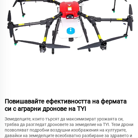
Повишавайте ефективността на фермата
си с аграрни дронове на TYI
Земеделците, които търсят да максимизират урожаята си,
трябва да разгледат дроновете за земеделие на TYI. Тези дрони
позволяват подробни воздушни изображения на културите,
давайки на земеделците всеобхватно разбиране за здравето и