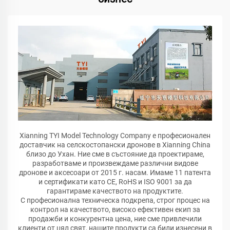
Xianning TYI Model Technology Company е професионален
доставчик на селскостопански дронове в Xianning China
близо до Ухан. Ние сме в състояние да проектираме,
разработваме и произвеждаме различни видове
дронове и аксесоари от 2015 г. насам. Имаме 11 патента
и сертификати като CE, RoHS и ISO 9001 за да
гарантираме качеството на продуктите.
С професионална техническа подкрепа, строг процес на
контрол на качеството, високо ефективен екип за
продажби и конкурентна цена, ние сме привлечили
клиенти от цял свят, нашите продукти са били изнесени в