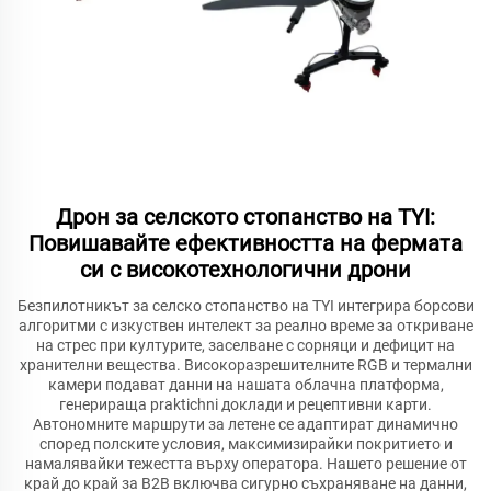
Дрон за селското стопанство на TYI:
Повишавайте ефективността на фермата
си с високотехнологични дрони
Безпилотникът за селско стопанство на TYI интегрира борсови
алгоритми с изкуствен интелект за реално време за откриване
на стрес при културите, заселване с сорняци и дефицит на
хранителни вещества. Високоразрешителните RGB и термални
камери подават данни на нашата облачна платформа,
генерираща praktichni доклади и рецептивни карти.
Автономните маршрути за летене се адаптират динамично
според полските условия, максимизирайки покритието и
намалявайки тежестта върху оператора. Нашето решение от
край до край за B2B включва сигурно съхраняване на данни,