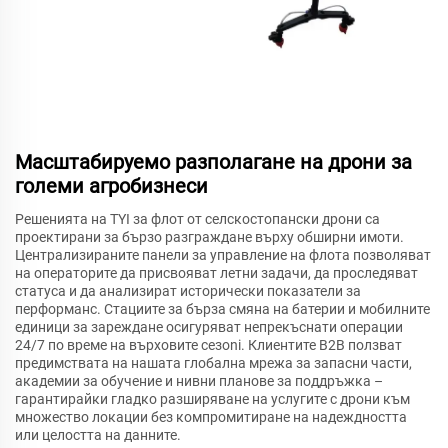
Масштабируемо разполагане на дрони за
големи агробизнеси
Решенията на TYI за флот от селскостопански дрони са
проектирани за бързо разграждане върху обширни имоти.
Централизираните панели за управление на флота позволяват
на операторите да присвояват летни задачи, да проследяват
статуса и да анализират исторически показатели за
перформанс. Стациите за бърза смяна на батерии и мобилните
единици за зареждане осигуряват непрекъснати операции
24/7 по време на върховите сезoni. Клиентите B2B ползват
предимствата на нашата глобална мрежа за запасни части,
академии за обучение и нивни планове за поддръжка –
гарантирайки гладко разширяване на услугите с дрони към
множество локации без компромитиране на надеждността
или целостта на данните.