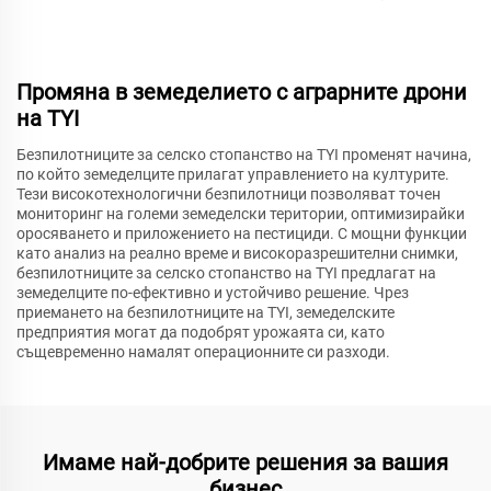
Промяна в земеделието с аграрните дрони
на TYI
Безпилотниците за селско стопанство на TYI променят начина,
по който земеделците прилагат управлението на културите.
Тези високотехнологични безпилотници позволяват точен
мониторинг на големи земеделски територии, оптимизирайки
оросяването и приложението на пестициди. С мощни функции
като анализ на реално време и високоразрешителни снимки,
безпилотниците за селско стопанство на TYI предлагат на
земеделците по-ефективно и устойчиво решение. Чрез
приемането на безпилотниците на TYI, земеделските
предприятия могат да подобрят урожаята си, като
същевременно намалят операционните си разходи.
Имаме най-добрите решения за вашия
бизнес