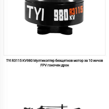
TYI R3115 KV980 Мултикоптер безщетнов мотор за 10 инчов
FPV гоночен дрон