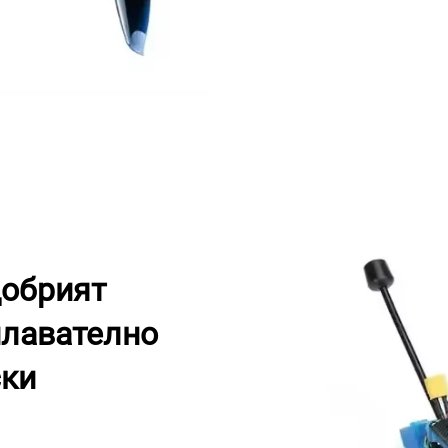
добрият
плавателно
ски