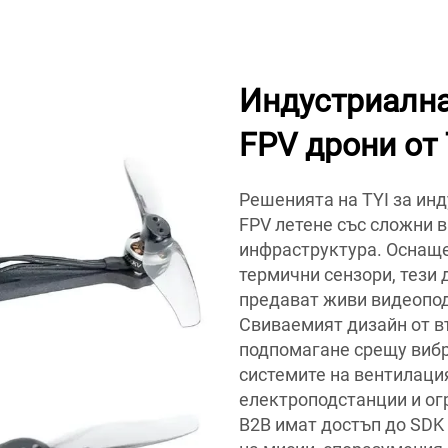
Индустриална
FPV дрони от 
Решенията на TYI за ин
FPV летене със сложни в
инфраструктура. Оснаще
термични сензори, тези 
предават живи видеопод
Свиваемият дизайн от в
подпомагане срещу вибр
системите на вентилаци
електроподстанции и ог
B2B имат достъп до SDK