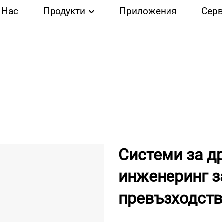
 Нас
Продукти
Приложения
Сер
Системи за др
инженеринг з
превъзходст