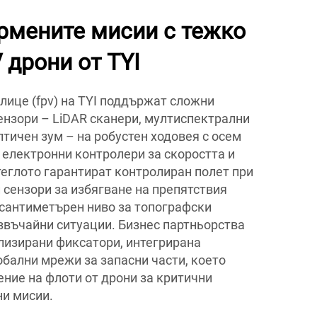
мените мисии с тежко
 дрони от TYI
лице (fpv) на TYI поддържат сложни
ензори – LiDAR сканери, мултиспектрални
птичен зум – на робустен ходовея с осем
 електронни контролери за скоростта и
теглото гарантират контролиран полет при
и сензори за избягване на препятствия
 сантиметърен ниво за топографски
езвъчайни ситуации. Бизнес партньорства
лизирани фиксатори, интегрирана
обални мрежи за запасни части, което
ение на флоти от дрони за критични
ни мисии.