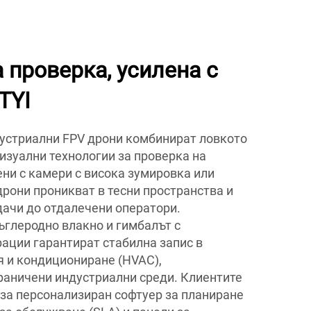
 проверка, усилена с
TYI
дустриални FPV дрони комбинират ловкото
изуални технологии за проверка на
ни с камери с висока зумировка или
дрони проникват в тесни пространства и
ачи до отдалечени оператори.
ъглеродно влакно и гимбалът с
ации гарантират стабилна запис в
я и кондициониране (HVAC),
раничени индустриални среди. Клиентите
 за персонализиран софтуер за планиране