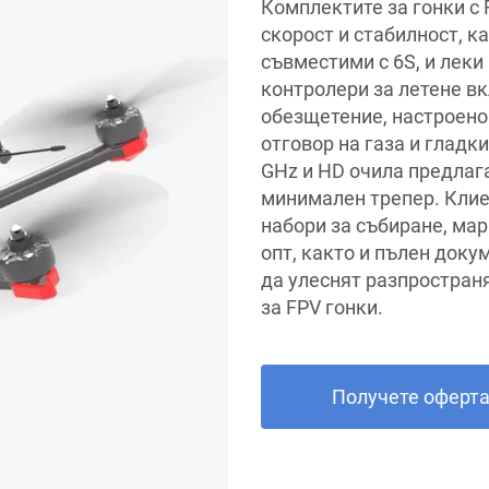
Комплектите за гонки с 
скорост и стабилност, ка
съвместими с 6S, и леки
контролери за летене в
обезщетение, настроено 
отговор на газа и гладк
GHz и HD очила предлаг
минимален трепер. Клие
набори за събиране, мар
опт, както и пълен доку
да улеснят разпространя
за FPV гонки.
Получете оферт