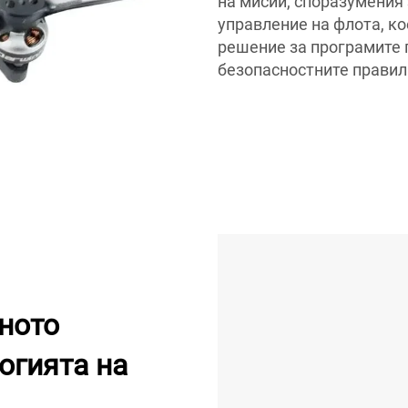
на мисии, споразумения 
управление на флота, ко
решение за програмите п
безопасностните правил
ното
огията на