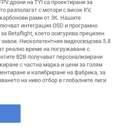
FPV дрони на TYI са проектирани за
то разполагат с мотори с висок KV,
 карбонови рами от 3K. Нашите
ключват интеграция OSD и програмно
за Betaflight, което осигурява прецизен
и завои. Нисколатентния видеосвързва 5.8
ат реално време на погружаване с
нтите B2B получават персонализирани
киране с частна марка и цени за голям
ментиране и калибриране на фабрика, за
ването на ниво отбор в глобалните лиги
а