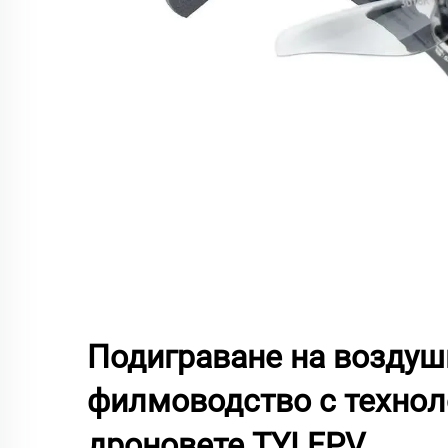
Подиграване на воздуш
филмоводство с технол
дроновете TYI FPV