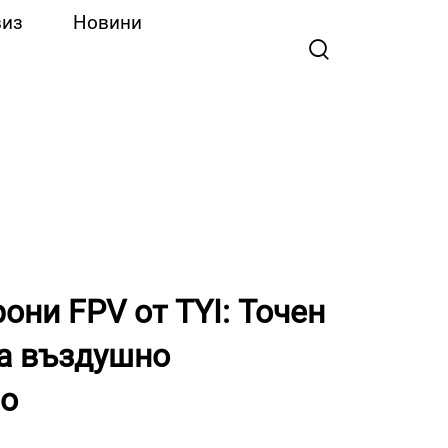
виз
Новини
они FPV от TYI: Точен
а въздушно
во