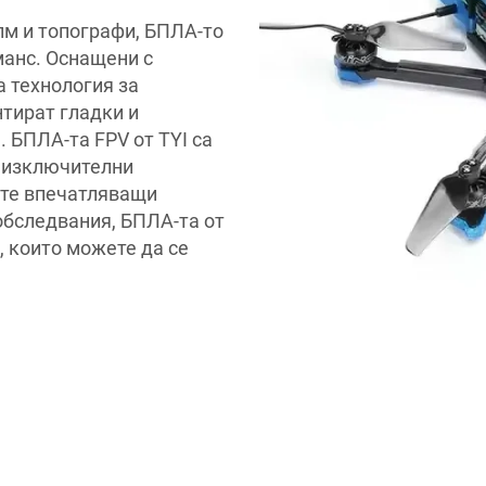
лм и топографи, БПЛА-то
манс. Оснащени с
 технология за
нтират гладки и
. БПЛА-та FPV от TYI са
и изключителни
ате впечатляващи
обследвания, БПЛА-та от
, които можете да се