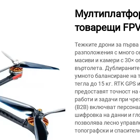
Мултиплатфор
товарещи FPV
Тежките дрони за първа 
разположения с много с
масиви и камери с 30× о
въртолета. Дублираните
умното балансиране на 
тегла до 15 кг. RTK GPS 
предоставят точност на
работи и задачи при чр
(B2B) включват персона
шифровка на данни и гл
позволява лесно управл
топографски и спасител