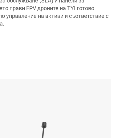
за обслужване (SLA) и панели за
ето прави FPV дроните на TYI готово
о управление на активи и съответствие с
а.