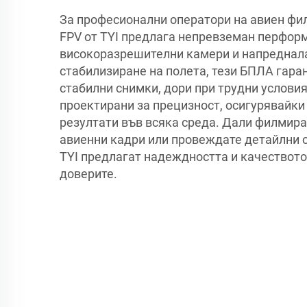
За професионални оператори на авиен фи
FPV от TYI предлага непревземан перфор
високоразрешителни камери и напреднала
стабилизиране на полета, тези БПЛА гара
стабилни снимки, дори при трудни условия
проектирани за прецизност, осигурявайк
резултати във всяка среда. Дали филмир
авиенни кадри или провеждате детайлни 
TYI предлагат надеждността и качеството
доверите.