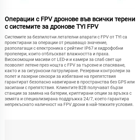
Операции с FPV дронове във всички терени
с системите за дронове TYI FPV
Системите за безпилотни летателни апарати с FPV от TYI са
проектирани за операции от решаващо значение,
разполагащи с електроника с рейтинг IP67 и хидрофобни
пропелери, които отблъскват влажността и праха.
Високомощни масиви от LED-и и камери за слаб свет ще
позволят летене през нощта с FPV за търсене и спасяване,
както и за сигурносни патрулиране. Резервни контролери за
полет и лазерни сензори за избягване на препятствия
гарантират безопасно навигиране в пространства без GPS или
засипани с препятствия. Клиентите B2B получават бързи
станции за замяна на батерии, криптирани опции за връзка с
земята и специализирана поддръжка 24/7, което гарантира
непрекъснато наличност на FPV дрони в най-тежките условия.