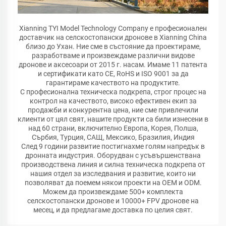
Xianning TYI Model Technology Company е професионален
доставчик на селскостопански дронове в Xianning China
близо до Ухан. Ние сме в състояние да проектираме,
разработваме и произвеждаме различни видове
дронове и аксесоари от 2015 г. насам. Имаме 11 патента
и сертификати като CE, RoHS и ISO 9001 за да
гарантираме качеството на продуктите.
С професионална техническа подкрепа, строг процес на
контрол на качеството, високо ефективен екип за
продажби и конкурентна цена, ние сме привлечили
клиенти от цял свят, нашите продукти са били изнесени в
над 60 страни, включително Европа, Корея, Полша,
Сърбия, Турция, САЩ, Мексико, Бразилия, Индия
След 9 години развитие постигнахме голям напредък в
дронната индустрия. Оборудван с усъвършенствана
производствена линия и силна техническа подкрепа от
нашия отдел за изследвания и развитие, които ни
позволяват да поемем някои проекти на OEM и ODM.
Можем да произвеждаме 500+ комплекта
селскостопански дронове и 10000+ FPV дронове на
месец, и да предлагаме доставка по целия свят.