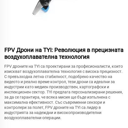
FPV Дрони на TYI: Революция в прецизната
воздухоплавателна технология
FPV дроните на TYI са проектирани за професионалисти, които
изискват воздухоплавателна технология с висока прецизност.
С превъзходна летна стабилност, подобрено качество на
видеото и реално време контрол, тези дрони са идеални за
индустрии като медиен производствен, картографски и
инспекционен сектор. TYI предлага персонализирани решения,
за да се гарантира, че всяка мисия ще бъде изпълнена с
максимална ефективност. Със съвременни сензори и
контролери за полет, FPV дроните на TYI са лидер в
индустрията за надеждни и високопроизводителни
воздухоплавателни операции.