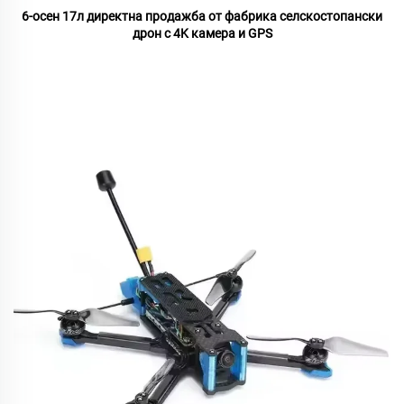
6-осен 17л директна продажба от фабрика селскостопански
дрон с 4K камера и GPS