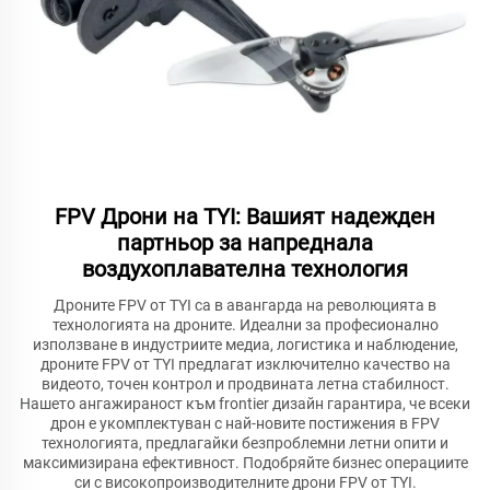
FPV Дрони на TYI: Вашият надежден
партньор за напреднала
воздухоплавателна технология
Дроните FPV от TYI са в авангарда на революцията в
технологията на дроните. Идеални за професионално
използване в индустриите медиа, логистика и наблюдение,
дроните FPV от TYI предлагат изключително качество на
видеото, точен контрол и продвината летна стабилност.
Нашето ангажираност към frontier дизайн гарантира, че всеки
дрон е укомплектуван с най-новите постижения в FPV
технологията, предлагайки безпроблемни летни опити и
максимизирана ефективност. Подобряйте бизнес операциите
си с високопроизводителните дрони FPV от TYI.