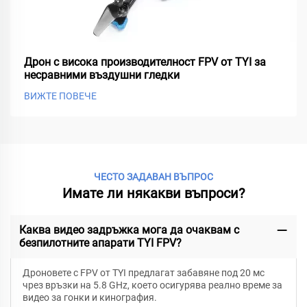
Дрон с висока производителност FPV от TYI за
несравними въздушни гледки
ВИЖТЕ ПОВЕЧЕ
ЧЕСТО ЗАДАВАН ВЪПРОС
Имате ли някакви въпроси?
Каква видео задръжка мога да очаквам с
безпилотните апарати TYI FPV?
Дроновете с FPV от TYI предлагат забавяне под 20 мс
чрез връзки на 5.8 GHz, което осигурява реално време за
видео за гонки и кинография.