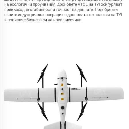
на екологични проучвания, дроновете VTOL на TYI осигуряват
превъзходна стабилност и точност на данните. Подобряйте
своите индустриални операции с дроновата технология на TYI
и повишете бизнеса си на нови височини.