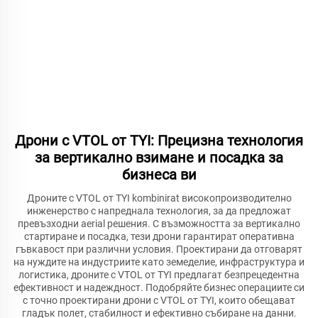
Дрони с VTOL от TYI: Прецизна технология
за вертикално взимане и посадка за
бизнеса ви
Дроните с VTOL от TYI kombinirat високопроизводително
инженерство с напреднала технология, за да предложат
превъзходни aerial решения. С възможността за вертикално
стартиране и посадка, тези дрони гарантират оперативна
гъвкавост при различни условия. Проектирани да отговарят
на нуждите на индустриите като земеделие, инфраструктура и
логистика, дроните с VTOL от TYI предлагат безпрецедентна
ефективност и надеждност. Подобряйте бизнес операциите си
с точно проектирани дрони с VTOL от TYI, които обещават
гладък полет, стабилност и ефективно събиране на данни.