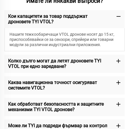
Имате ли някакви въпроси?
Кои капацитети за товар поддържат
дроновете TYI VTOL?
Нашите тежкообаричащи VTOL дронове носят до 15 кг,
приспособявайки се за сензори, спрейери или товарни
модули за различни индустриални приложения.
Колко дълго могат да летят дроновете TYI
VTOL при едно заредване?
Каква навигационна точност осигуряват
системите VTOL?
Как обработват безопасността и защитните
механизми TYI VTOL дронове?
Може ли TYI да подреди фърмвар за контрол