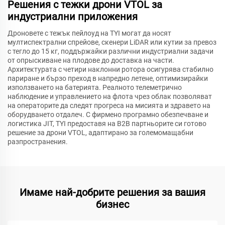
Решения с тежки дрони VTOL за
индустриални приложения
Дроновете с тежък пейлоуд на TYI могат да носят
мултиспектрални спрейове, скенери LiDAR или кутии за превоз
с тегло до 15 кг, поддържайки различни индустриални задачи
от опрыскиване на плодове до доставка на части.
Архитектурата с четири наклонни ротора осигурява стабилно
париране и бързо преход в напредно летене, оптимизирайки
използването на батерията. Реалното телеметрично
наблюдение и управлението на флота чрез облак позволяват
на операторите да следят прогреса на мисията и здравето на
оборудването отдалеч. С фирмено програмно обезпечване и
логистика JIT, TYI предоставя на B2B партньорите си готово
решение за дрони VTOL, адаптирано за големомащабни
разпространения.
Имаме най-добрите решения за вашия
бизнес