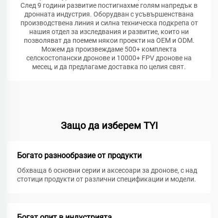
След 9 години развитие постигнахме голям напредък в
дронната индустрия. Оборудван с усъвършенствана
производствена линия и силна техническа подкрепа от
нашия отдел за изследвания и развитие, които ни
позволяват да поемем някои проекти на OEM и ODM.
Можем да произвеждаме 500+ комплекта
селскостопански дронове и 10000+ FPV дронове на
месец, и да предлагаме доставка по целия свят.
Защо да изберем TYI
Богато разнообразие от продукти
Обхваща 6 основни серии и аксесоари за дронове, с над
стотици продукти от различни спецификации и модели.
Богат опит в индустрията