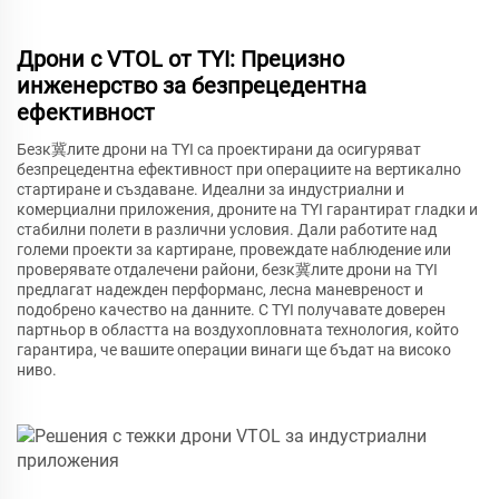
Дрони с VTOL от TYI: Прецизно
инженерство за безпрецедентна
ефективност
Безк冀лите дрони на TYI са проектирани да осигуряват
безпрецедентна ефективност при операциите на вертикално
стартиране и създаване. Идеални за индустриални и
комерциални приложения, дроните на TYI гарантират гладки и
стабилни полети в различни условия. Дали работите над
големи проекти за картиране, провеждате наблюдение или
проверявате отдалечени райони, безк冀лите дрони на TYI
предлагат надежден перформанс, лесна маневреност и
подобрено качество на данните. С TYI получавате доверен
партньор в областта на воздухопловната технология, който
гарантира, че вашите операции винаги ще бъдат на високо
ниво.