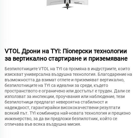
VTOL Дрони на TYI: Пionерски технологии
за вертикално стартиране и приземяване
Безпилотниците VTOL на TYI са промяна в индустриите, които
изискват универсална въздушна технология. Благодарение на
възможността да взимат отлете и приземяват вертикално,
безпилотниците на TYI са идеални за среди, където
пространството е ограничено или достъпът е труден. Дали се
използват за инспекции, проучвания или наблюдение, тези
безпилотници предлагат невероятна стабилност и
надеждност, гарантирайки висококачествени резултати
всякий път. TYI комбинира най-новата технология и прецизно
инженерство, за да ви предложи безпилотник, който се
отличава във всяка въздушна мисия.