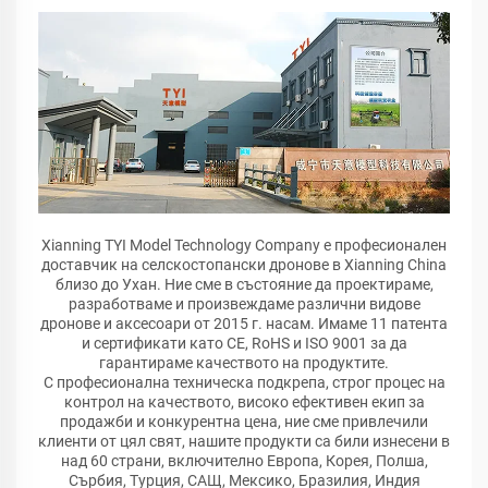
Xianning TYI Model Technology Company е професионален
доставчик на селскостопански дронове в Xianning China
близо до Ухан. Ние сме в състояние да проектираме,
разработваме и произвеждаме различни видове
дронове и аксесоари от 2015 г. насам. Имаме 11 патента
и сертификати като CE, RoHS и ISO 9001 за да
гарантираме качеството на продуктите.
С професионална техническа подкрепа, строг процес на
контрол на качеството, високо ефективен екип за
продажби и конкурентна цена, ние сме привлечили
клиенти от цял свят, нашите продукти са били изнесени в
над 60 страни, включително Европа, Корея, Полша,
Сърбия, Турция, САЩ, Мексико, Бразилия, Индия