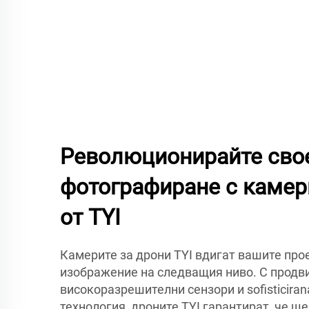
Революционирайте сво
фотографиране с камер
от TYI
Камерите за дрони TYI вдигат вашите про
изображение на следващия ниво. С продв
високоразрешителни сензори и sofisticira
технология, дроните TYI гарантират, че щ