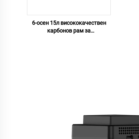
6-осен 15л висококачествен
карбонов рам за
селскостопански пръстни