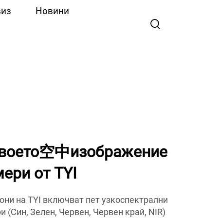
виз
Новини
своето空中изображение
ери от TYI
они на TYI включват пет узкоспектрални
 (Син, Зелен, Червен, Червен край, NIR)