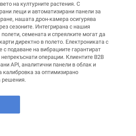
авето на културните растения. С
ани лещи и автоматизирани панели за
ране, нашата дрон-камера осигурява
рез сезоните. Интегрирана с нашия
 полети, семената и спреялките могат да
карти директно в полето. Електрониката с
е с подаване на вибрациите гарантират
и непрекъснати операции. Клиентите B2B
ни API, аналитични панели в облак и
а калибровка за оптимизирано
а решения.
а