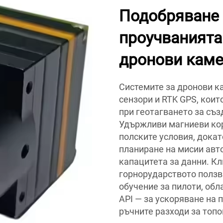
Подобряване 
проучванията 
дронови каме
Системите за дронови к
сензори и RTK GPS, коит
при геотагването за съз
Удържливи магниеви кор
полските условия, дока
планиране на мисии авт
капацитета за данни. Кл
горнорударството ползв
обучение за пилоти, обл
API — за ускоряване на 
ръчните разходи за топ