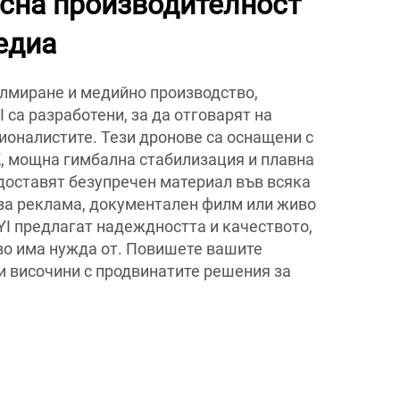
сна производителност
едиа
илмиране и медийно производство,
I са разработени, за да отговарят на
ионалистите. Тези дронове са оснащени с
, мощна гимбална стабилизация и плавна
 доставят безупречен материал във всяка
за реклама, документален филм или живо
YI предлагат надеждността и качеството,
во има нужда от. Повишете вашите
и височини с продвинатите решения за