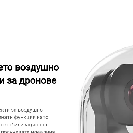
ето воздушно
и за дронове
екти за воздушно
инати функции като
na стабилизационна
е получавате идеалния