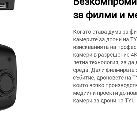
Безкомпроми
за филми и м
Когато става дума за ф
камерите за дрони на TY
изискванията на профес
камери в разрешение 4K
летна технология, за да
среда. Дали филмирате 
събитие, дроновете на T
които всяко производст
медийни проекти до нов
камери за дрони на TYI.