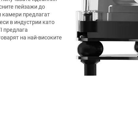
асните пейзажи до
и камери предлагат
еси в индустрии като
I предлага
говарят на най-високите