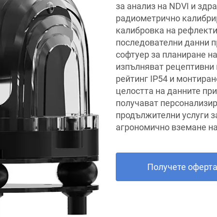
за анализ на NDVI и здр
радиометрично калибрир
калибровка на рефлекти
последователни данни п
софтуер за планиране на
изпълняват рецептивни 
рейтинг IP54 и монтиран
целостта на данните пр
получават персонализира
продължителни услуги з
агрономично вземане н
Получете оферт