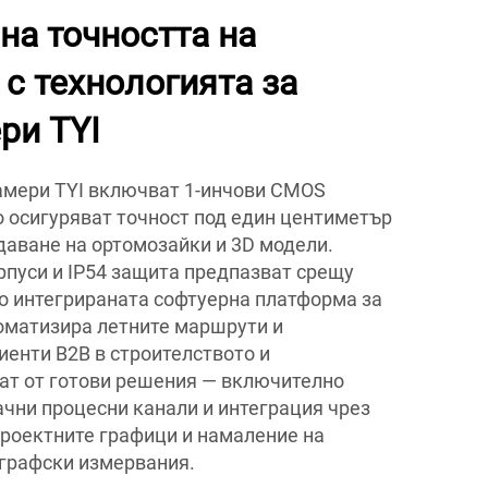
на точността на
с технологията за
ри TYI
амери TYI включват 1-инчови CMOS
о осигуряват точност под един центиметър
даване на ортомозайки и 3D модели.
пуси и IP54 защита предпазват срещу
то интегрираната софтуерна платформа за
оматизира летните маршрути и
иенти B2B в строителството и
ат от готови решения — включително
ачни процесни канали и интеграция чрез
проектните графици и намаление на
ографски измервания.