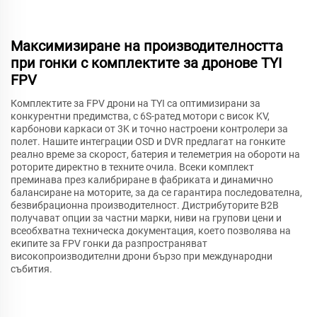
Максимизиране на производителността
при гонки с комплектите за дронове TYI
FPV
Комплектите за FPV дрони на TYI са оптимизирани за
конкурентни предимства, с 6S-ратед мотори с висок KV,
карбонови каркаси от 3K и точно настроени контролери за
полет. Нашите интеграции OSD и DVR предлагат на гонките
реално време за скорост, батерия и телеметрия на обороти на
роторите директно в техните очила. Всеки комплект
преминава през калибриране в фабриката и динамично
балансиране на моторите, за да се гарантира последователна,
безвибрационна производителност. Дистрибуторите B2B
получават опции за частни марки, ниви на групови цени и
всеобхватна техническа документация, което позволява на
екипите за FPV гонки да разпространяват
високопроизводителни дрони бързо при международни
събития.