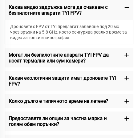
Каква видео задръжка мога да очаквам с
безпилотните апарати TYI FPV?
Дроновете с FPV от TYI предлагат забавяне под 20 мс
чрез връзки на 5.8 GHz, което осигурява реално време за
видео за гонки и кинография.
Могат ли безпилотните апарати TYI FPV да
носят термални или зум камери?
Какви екологични защити имат дроновете TYI
FPV?
Колко дълго е типичното време на летене?
Предоставяте ли опции за частна марка и
голям обем поръчки?