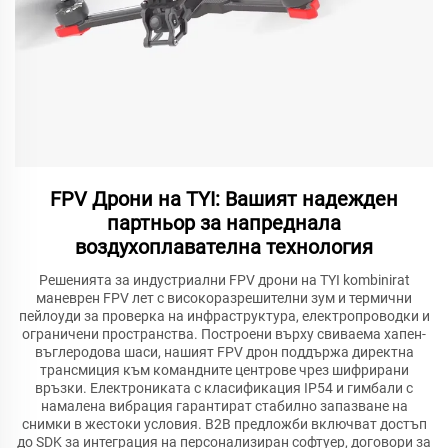
FPV Дрони на TYI: Вашият надежден
партньор за напреднала
воздухоплавателна технология
Решенията за индустриални FPV дрони на TYI kombinirat
маневрен FPV лет с високоразрешителни зум и термични
пейлоуди за проверка на инфраструктура, електропроводки и
ограничени пространства. Построени върху свиваема хапен-
въглеродова шаси, нашият FPV дрон поддържа директна
трансмиция към командните центрове чрез шифрирани
връзки. Електрониката с класификация IP54 и гимбали с
намалена вибрация гарантират стабилно запазване на
снимки в жестоки условия. B2B предложби включват достъп
до SDK за интеграция на персонализиран софтуер, договори за