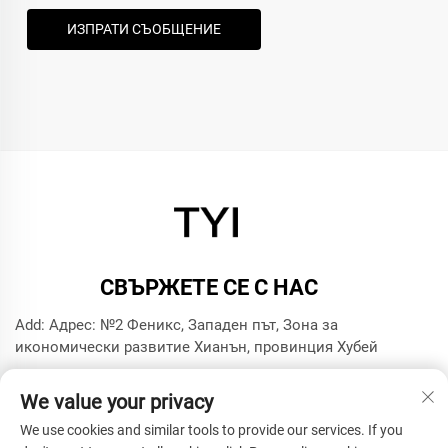
ИЗПРАТИ СЪОБЩЕНИЕ
СВЪРЖЕТЕ СЕ С НАС
Add: Адрес: №2 Феникс, Западен път, Зона за
икономически развитие Хианън, провинция Хубей
Тел.:
+8615272063961
We value your privacy
Имейл:
[email protected]
We use cookies and similar tools to provide our services. If you