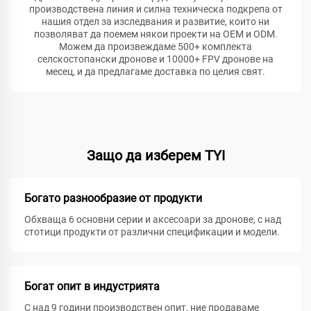
производствена линия и силна техническа подкрепа от
нашия отдел за изследвания и развитие, които ни
позволяват да поемем някои проекти на OEM и ODM.
Можем да произвеждаме 500+ комплекта
селскостопански дронове и 10000+ FPV дронове на
месец, и да предлагаме доставка по целия свят.
Защо да изберем TYI
Богато разнообразие от продукти
Обхваща 6 основни серии и аксесоари за дронове, с над
стотици продукти от различни спецификации и модели.
Богат опит в индустрията
С над 9 години производствен опит, ние продаваме