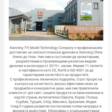
Xianning TYI Model Technology Company е професионален
доставчик на селскостопански дронове в Xianning China
близо до Ухан. Ние сме в състояние да проектираме,
разработваме и произвеждаме различни видове
дронове и аксесоари от 2015 г. насам. Имаме 11 патента
и сертификати като CE, RoHS и ISO 9001 за да
гарантираме качеството на продуктите.
С професионална техническа подкрепа, строг процес на
контрол на качеството, високо ефективен екип за
продажби и конкурентна цена, ние сме привлечили
клиенти от цял свят, нашите продукти са били изнесени в
над 60 страни, включително Европа, Корея, Полша,
Сърбия, Турция, САЩ, Мексико, Бразилия, Индия
След 9 години развитие постигнахме голям напредък в
дронната индустрия. Оборудван с усъвършенствана