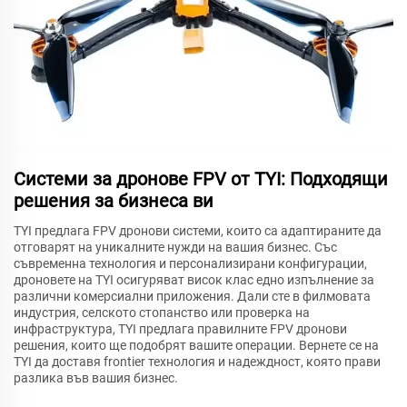
Системи за дронове FPV от TYI: Подходящи
решения за бизнеса ви
TYI предлага FPV дронови системи, които са адаптираните да
отговарят на уникалните нужди на вашия бизнес. Със
съвременна технология и персонализирани конфигурации,
дроновете на TYI осигуряват висок клас едно изпълнение за
различни комерсиални приложения. Дали сте в филмовата
индустрия, селското стопанство или проверка на
инфраструктура, TYI предлага правилните FPV дронови
решения, които ще подобрят вашите операции. Вернете се на
TYI да доставя frontier технология и надеждност, която прави
разлика във вашия бизнес.