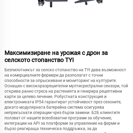
Максимизиране на урожая с дрон за
селското стопанство TYI
Безпилотникът за селско стопанство на TYI дава възможност
на комерциалните фермери да разполагат с точни
способности за опрыскиване и мониторинг на културите.
Оснащен с високоразрешителни мултисpectрални сензори, той
открива ранно стреса на растенията и генерира рецептивни
карти за целево лечение. Робустната конструкция и
електрониката IP54 гарантират устойчивост през сезоните,
докато модулярната батерейна система осигурява
непрекъснати операции чрез бързи замени. Б2Б клиентите
ползват от нашите всеобхватни програми за обучение,
интеграции на API за платформи за управление на ферми и
бързо реагираща техническа поддръжка, за да