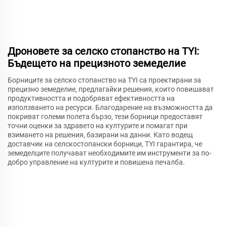
Дроновете за селско стопанство на TYI:
Бъдещето на прецизното земеделие
Борниците за селско стопанство на TYI са проектирани за
прецизно земеделие, предлагайки решения, които повишават
продуктивността и подобряват ефективността на
използването на ресурси. Благодарение на възможността да
покриват големи полета бързо, тези борници предоставят
точни оценки за здравето на културите и помагат при
взимането на решения, базирани на данни. Като водещ
доставчик на селскостопански борници, TYI гарантира, че
земеделците получават необходимите им инструменти за по-
добро управление на културите и повишена печалба.