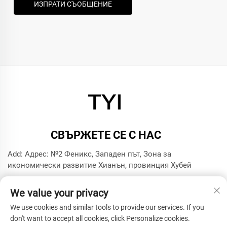
ИЗПРАТИ СЪОБЩЕНИЕ
СВЪРЖЕТЕ СЕ С НАС
Add: Адрес: №2 Феникс, Западен път, Зона за
икономически развитие Хианън, провинция Хубей
Тел.:
+8615272063961
We value your privacy
Имейл:
[email protected]
We use cookies and similar tools to provide our services. If you
don't want to accept all cookies, click Personalize cookies.