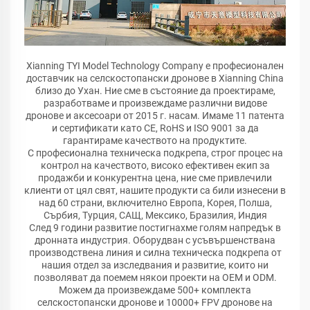
Xianning TYI Model Technology Company е професионален
доставчик на селскостопански дронове в Xianning China
близо до Ухан. Ние сме в състояние да проектираме,
разработваме и произвеждаме различни видове
дронове и аксесоари от 2015 г. насам. Имаме 11 патента
и сертификати като CE, RoHS и ISO 9001 за да
гарантираме качеството на продуктите.
С професионална техническа подкрепа, строг процес на
контрол на качеството, високо ефективен екип за
продажби и конкурентна цена, ние сме привлечили
клиенти от цял свят, нашите продукти са били изнесени в
над 60 страни, включително Европа, Корея, Полша,
Сърбия, Турция, САЩ, Мексико, Бразилия, Индия
След 9 години развитие постигнахме голям напредък в
дронната индустрия. Оборудван с усъвършенствана
производствена линия и силна техническа подкрепа от
нашия отдел за изследвания и развитие, които ни
позволяват да поемем някои проекти на OEM и ODM.
Можем да произвеждаме 500+ комплекта
селскостопански дронове и 10000+ FPV дронове на