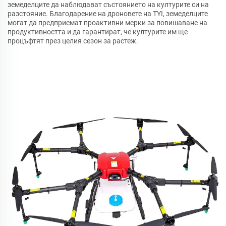
земеделците да наблюдават състоянието на културите си на
разстояние. Благодарение на дроновете на TYI, земеделците
могат да предприемат проактивни мерки за повишаване на
продуктивността и да гарантират, че културите им ще
процъфтят през целия сезон за растеж.