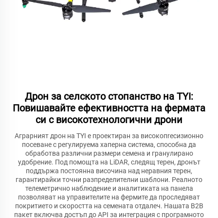
Дрон за селското стопанство на TYI:
Повишавайте ефективността на фермата
си с високотехнологични дрони
Аграрният дрон на TYI е проектиран за високопrecизионно
посеване с регулируема хаперна система, способна да
обработва различни размери семена и гранулирано
удобрение. Под помощта на LiDAR, следящ терен, дронът
поддържа постоянна височина над неравния терен,
гарантирайки точни разпределителни шаблони. Реалното
телеметрично наблюдение и аналитиката на панела
позволяват на управителите на фермите да проследяват
покритието и скоростта на семената отдалеч. Нашата B2B
пакет включва достъп до API за интеграция с програмното