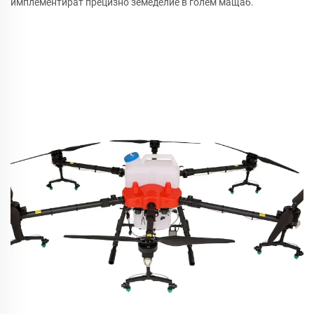
имплементират прецизно земеделие в голем мащаб.