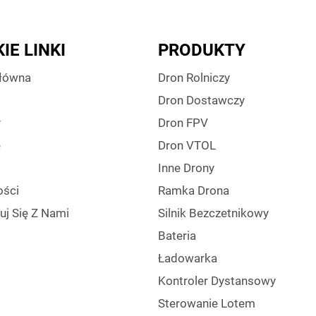
IE LINKI
PRODUKTY
Główna
Dron Rolniczy
Dron Dostawczy
y
Dron FPV
e
Dron VTOL
Inne Drony
ści
Ramka Drona
uj Się Z Nami
Silnik Bezczetnikowy
Bateria
Ładowarka
Kontroler Dystansowy
Sterowanie Lotem