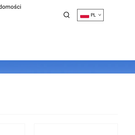
domości
PL