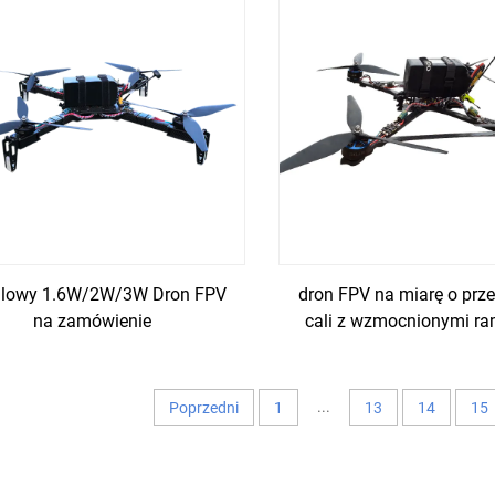
alowy 1.6W/2W/3W Dron FPV
dron FPV na miarę o prze
na zamówienie
cali z wzmocnionymi r
...
Poprzedni
1
13
14
15