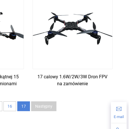
kątnej 15
17 calowy 1.6W/2W/3W Dron FPV
amionami
na zamówienie
16
17
Następny
E-mail