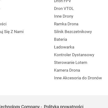
y
Dron FPV
e
Dron VTOL
Inne Drony
ści
Ramka Drona
uj Się Z Nami
Silnik Bezczetnikowy
Bateria
Ładowarka
Kontroler Dystansowy
Sterowanie Lotem
Kamera Drona
Inne Akcesoria do Dronów
 Technology Company -
Polityka prywatności