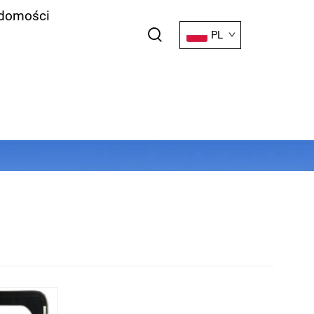
domości
PL