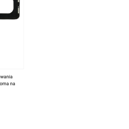
owania
orna na
ysokie i
orna na