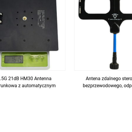
.5G 21dB HM30 Antenna
Antena zdalnego ster
erunkowa z automatycznym
bezprzewodowego, odp
śledzeniem
zakłócenia/odporna na w
niskie temperatury/odp
wodę