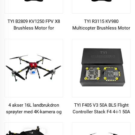
TYI B2809 KV1250 FPV X8
TYI R3115 KV980
Brushless Motor for
Multicopter Brushless Motor
Racerdrone
for 10 Tum FPV Racerdrone
4 akser 16L landbrukdron
TYI F405 V3 50A BLS Flight
sprøyter med 4K-kamera og
Controller Stack F4 4-i-1 50A
GPS direkte fra fabrikk
ESC for RC FPV Drone