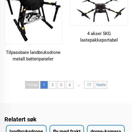
4 akser 5KG
lastepakkeportabel
leveringsdrone med kamera
Tilpassbare landbruksdrone
metall batteripaneler
karbonfiber paneler
...
Forrige
1
2
3
4
17
Neste
Relatert søk
landbruksdrone
fly med frakt
drone-kamera