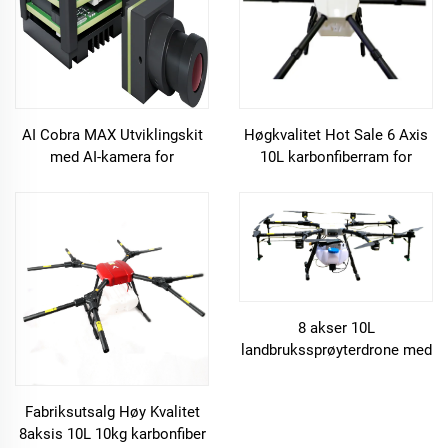
AI Cobra MAX Utviklingskit
Høgkvalitet Hot Sale 6 Axis
med AI-kamera for
10L karbonfiberram for
automatisk sporings FPV
landbruk drone sprayer
8 akser 10L
landbrukssprøyterdrone med
direkte salg fra fabrikk
Fabriksutsalg Høy Kvalitet
8aksis 10L 10kg karbonfiber