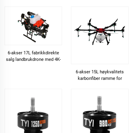
ramme for droner i landbruk
6-akser 17L fabrikkdirekte
salg landbrukdrone med 4K-
kamera og GPS
6-akser 15L høykvalitets
karbonfiber ramme for
landbruksspraydrone