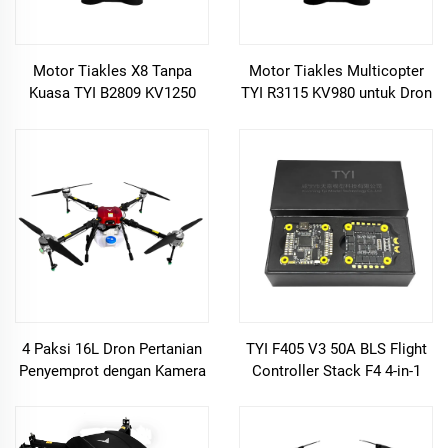
Motor Tiakles X8 Tanpa
Motor Tiakles Multicopter
Kuasa TYI B2809 KV1250
TYI R3115 KV980 untuk Dron
untuk Dron Balapan
Balapan FPV Saiz 10 Inci
4 Paksi 16L Dron Pertanian
TYI F405 V3 50A BLS Flight
Penyemprot dengan Kamera
Controller Stack F4 4-in-1
4K dan GPS Jualan Terus
50A ESC untuk RC FPV
dari Kilang
Drone