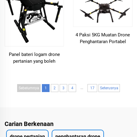
4 Paksi 5KG Muatan Drone
Penghantaran Portabel
dengan Kamera
Panel bateri logam drone
pertanian yang boleh
disesuaikan Panel gentian
karbon
...
Sebelumnya
1
2
3
4
17
Seterusnya
Carian Berkenaan
drone pertanian
penghantaran drone