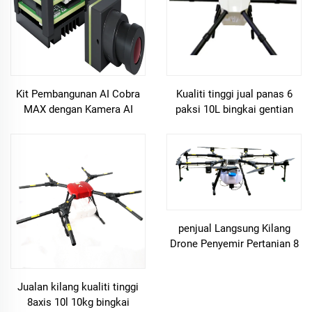
Kit Pembangunan AI Cobra
Kualiti tinggi jual panas 6
MAX dengan Kamera AI
paksi 10L bingkai gentian
untuk Penjejakan Automatik
karbon untuk pertanian
FPV
drone penyembur
penjual Langsung Kilang
Drone Penyemir Pertanian 8
Axis 10L
Jualan kilang kualiti tinggi
8axis 10l 10kg bingkai