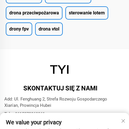
drona przeciwpożarowa
sterowanie lotem
drony fpv
drona vtol
SKONTAKTUJ SIĘ Z NAMI
Add: Ul. Fenghuang 2, Strefa Rozwoju Gospodarczego
Xian'an, Prowincja Hubei
Tel.:
+8615272063961
We value your privacy
E-mail:
[email protected]