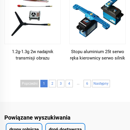
zamiennych do drona rc fpv
1.2g-1.3g 2w nadajnik
Stopu aluminium 25t serwo
transmisji obrazu
ręka kierownicy serwo silnik
25/2000mw regulowany fpv
dla 3D modeli odrzutowych
podróżny aparat vtx
samolotów do dostarczania
ładunku użytecznego drona
...
Poprzedni
1
2
3
4
6
Następny
Powiązane wyszukiwania
drony rolnicze
droń dostawcza