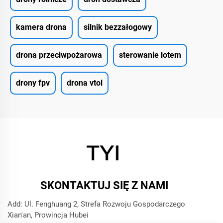
kamera drona
silnik bezzałogowy
drona przeciwpożarowa
sterowanie lotem
drony fpv
drona vtol
SKONTAKTUJ SIĘ Z NAMI
Add: Ul. Fenghuang 2, Strefa Rozwoju Gospodarczego
Xian'an, Prowincja Hubei