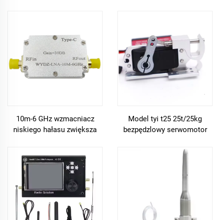
audio
nadajnik vtx 800mw moduł
7ch 3.7-5v dla dronów rc fpv
dalekiego zasięgu
10m-6 GHz wzmacniacz
Model tyi t25 25t/25kg
niskiego hałasu zwiększa
bezpędzlowy serwomotor
30db wysoką płaskość
cyfrowy 10kg ładunek
użytkowy 30mm torsion
glider fpv rc