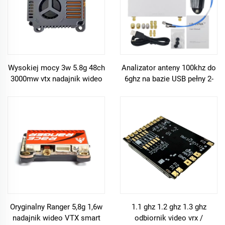
Wysokiej mocy 3w 5.8g 48ch
Analizator anteny 100khz do
3000mw vtx nadajnik wideo
6ghz na bazie USB pełny 2-
dalekiego zasięgu 5362mhz-
port analizator sieci
5945mhz dla drona fpv
wektorowej dla części
dronów fpv
Oryginalny Ranger 5,8g 1,6w
1.1 ghz 1.2 ghz 1.3 ghz
nadajnik wideo VTX smart
odbiornik video vrx /