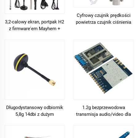
Cyfrowy czujnik prędkości
3,2-calowy ekran, portpak H2
powietrza czujnik ciśnienia
z firmware'em Mayhem +
UAV badania lotnicze
hackrf, jedno rozwiązanie
skrzydło stałe dla części
radiowe SDR
dronów UAV
Długodystansowy odbiornik
1.2g bezprzewodowa
5,8g 14dbi z dużym
transmisja audio/video dla
zwiększeniem mocy płaski
drona wyścigowego z
panel i grzyb antena rp-sma
odbiórem SM1370R do
fpv odbiornik części
kamery wewnątrzustnej