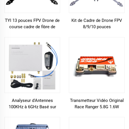
TYI 13 pouces FPV Drone de
Kit de Cadre de Drone FPV
course cadre de fibre de
8/9/10 pouces
carbone kit de drone de fpv
367/387/427mm en Fibre de
diy pour le cadre de drone rc
Carbone pour Drones RC de
fpv
Course FPV
Analyseur d'Antennes
Transmetteur Vidéo Original
100KHz à 6GHz Basé sur
Race Ranger 5.8G 1.6W
USB Analyseur Réseau
Longue Portée VTX Audio
Vectoriel Complet à 2 Ports
Intelligent Grande Distance
pour Radios Pièces de Drone
Accessoires de Drone RC