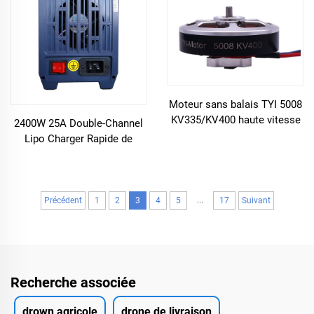
FPV
FPV
Moteur sans balais TYI 5008
KV335/KV400 haute vitesse
2400W 25A Double-Channel
pour drone FPV
Lipo Charger Rapide de
chargement pour le double
12S 14S pour le drone
agricole et les accessoires
de batterie RC
...
Précédent
1
2
3
4
5
17
Suivant
Recherche associée
drown agricole
drone de livraison