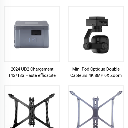
14S chargeur à batterie
12-14S chargeur à batterie
intelligente à quatre canaux
intelligente à quatre canaux
pour pulvérisateur agricole
pour pulvérisateur agricole
2024 UD2 Chargement
Mini Pod Optique Double
14S/18S Haute efficacité
Capteurs 4K 8MP 6X Zoom
3000W 50A Assistant à l'IA
Numérique Caméra Gyro
équilibrée intelligente
Stabilisée Mesure de
Chargeur à charge rapide à
Température 3-Ax
deux canaux