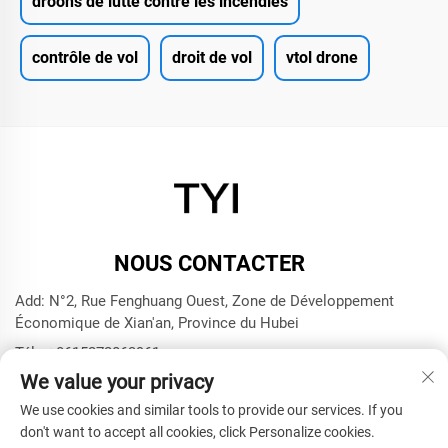
droons de lutte contre les incendies
contrôle de vol
droit de vol
vtol drone
NOUS CONTACTER
Add: N°2, Rue Fenghuang Ouest, Zone de Développement
Économique de Xian'an, Province du Hubei
Tél. :
+8615272063961
We value your privacy
E-mail :
[email protected]
We use cookies and similar tools to provide our services. If you
don't want to accept all cookies, click Personalize cookies.