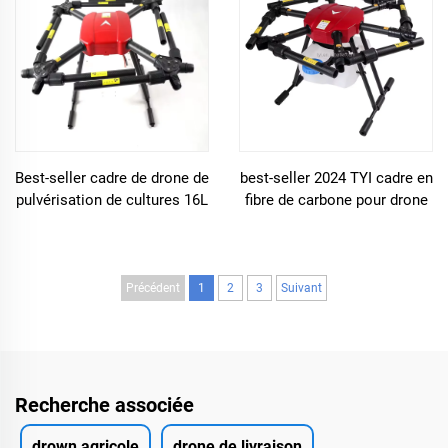
Best-seller cadre de drone de
best-seller 2024 TYI cadre en
pulvérisation de cultures 16L
fibre de carbone pour drone
16KG Cadre de drone de
16L 6 axes pulvérisateur
pulvérisation Cadre de drone
agricole pour drone agricole
agricole AGR pulvérisateur
avec Hobby wing X6 Power
Précédent
1
2
3
Suivant
Recherche associée
drown agricole
drone de livraison