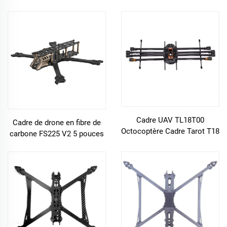
drones agricoles, panneaux
alpha A85 corps inversé mini
en fibre de carbone
drone châssis cadre
Cadre UAV TL18T00
Cadre de drone en fibre de
Octocoptère Cadre Tarot T18
carbone FS225 V2 5 pouces
Photographie Aérienne Kit en
Pour Rc drones FPV
fibre de carbone 25mm
Protection des Plantes
1270MM pour Drone RC FPV