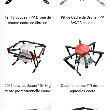
TYI 13 pouces FPV Drone de
Kit de Cadre de Drone FPV
course cadre de fibre de
8/9/10 pouces
carbone kit de drone de fpv
367/387/427mm en Fibre de
diy pour le cadre de drone rc
Carbone pour Drones RC de
fpv
Course FPV
2021nouveau 8axes 10L 8kg
Cadre de drone TYI drones
vente promotionnelle cadre
agricoles cadre
de drone agricole UAV avion
professionnel pour
agricole cadre pulvérisateur
pulvérisateur agricole cadre
pour drone de pulvérisation