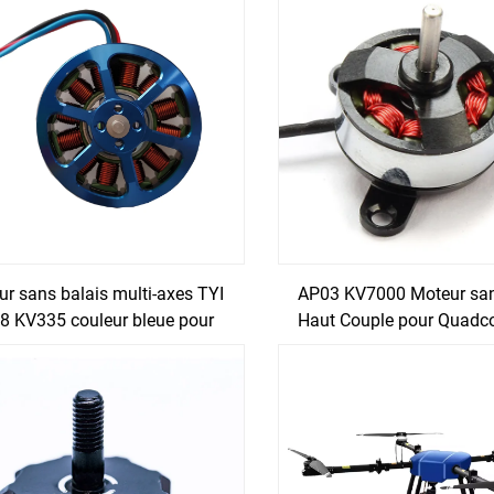
r sans balais multi-axes TYI
AP03 KV7000 Moteur san
8 KV335 couleur bleue pour
Haut Couple pour Quadc
drone agricole
et Drone RC