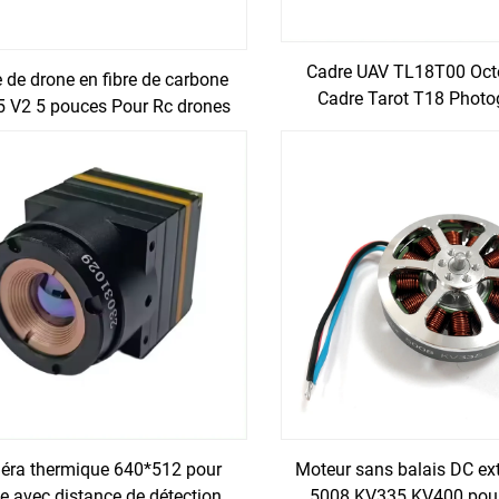
Cadre UAV TL18T00 Oct
 de drone en fibre de carbone
Cadre Tarot T18 Photo
 V2 5 pouces Pour Rc drones
Aérienne Kit en fibre de
FPV
25mm Protection des 
1270MM pour Drone 
ra thermique 640*512 pour
Moteur sans balais DC ext
e avec distance de détection
5008 KV335 KV400 pour