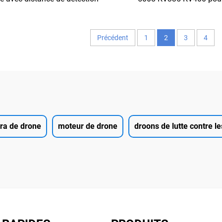
e, mini infrarouge non refroidi
quadricoptères 
FPV et drones de course RC à
longue portée.
Précédent
1
2
3
4
ra de drone
moteur de drone
droons de lutte contre l