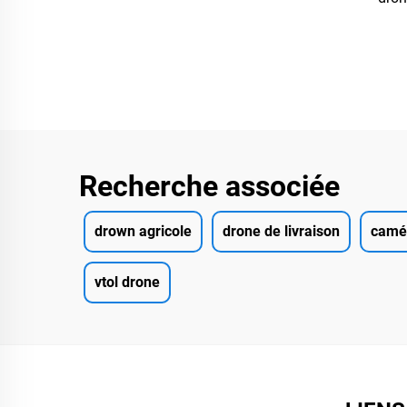
longu
pour 
Recherche associée
drown agricole
drone de livraison
camé
vtol drone