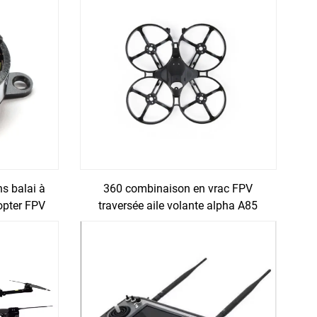
s balai à
360 combinaison en vrac FPV
opter FPV
traversée aile volante alpha A85
corps inversé mini drone châssis
cadre