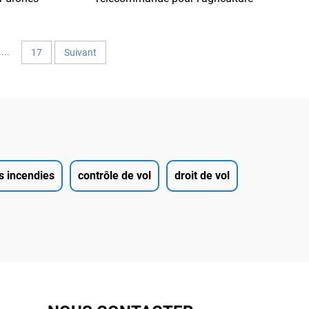
RC
Drone et émetteur de système radio
portable
...
17
Suivant
es incendies
contrôle de vol
droit de vol