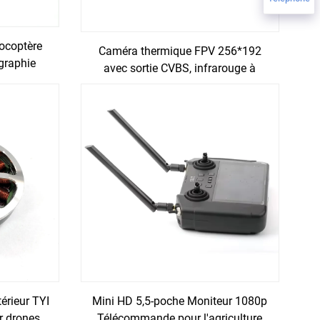
ocoptère
Caméra thermique FPV 256*192
graphie
avec sortie CVBS, infrarouge à
 carbone
longue onde 12μm pour mesures de
Plantes
température. Mini caméra
RC FPV
thermique.
érieur TYI
Mini HD 5,5-poche Moniteur 1080p
 drones
Télécommande pour l'agriculture