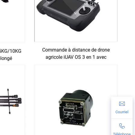
Commande à distance de drone
s 5KG/10KG
agricole iUAV OS 3 en 1 avec
olongé
caméra FPV intégrée à la
télécommande radio GPS avec
caméra
Courriel
Téléphone