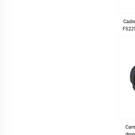
Cadre
FS225
Camé
dron