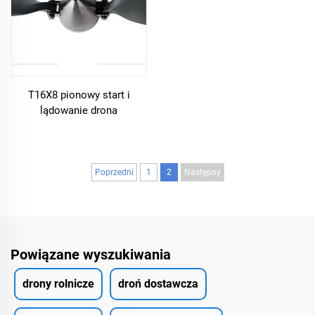
T16X8 pionowy start i
lądowanie drona
kompozytowego VTOL
pionowe skrzydło stałe 16*8
śmigłowi składanymi z
polimeru z włókna
Poprzedni
1
2
Następny
węglowego
Powiązane wyszukiwania
drony rolnicze
droń dostawcza