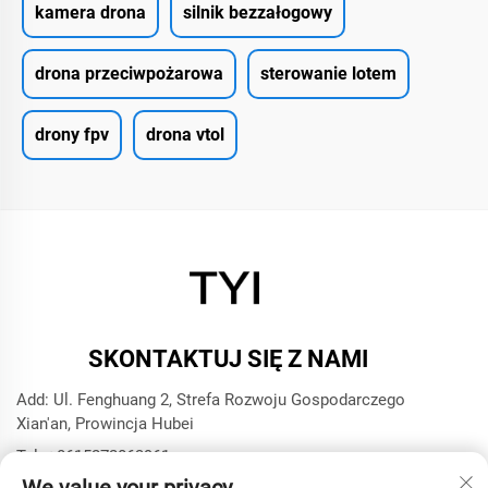
kamera drona
silnik bezzałogowy
drona przeciwpożarowa
sterowanie lotem
drony fpv
drona vtol
SKONTAKTUJ SIĘ Z NAMI
Add: Ul. Fenghuang 2, Strefa Rozwoju Gospodarczego
Xian'an, Prowincja Hubei
Tel.:
+8615272063961