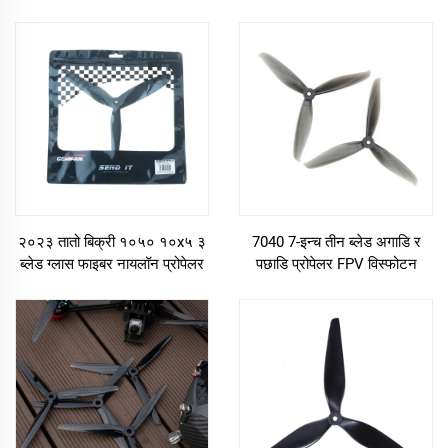
कार्बोनेट प्रोपेलर
साथ मूल प्रोपेलर
२०२३ तातो बिक्री १०५० १०x५ ३
7040 7-इन्च तीन ब्लेड अगाडि र
ब्लेड ग्लास फाइबर नायलॉन प्रोपेलर
पछाडि प्रोपेलर FPV विस्फोटन
आरसी मल्टीरोटर १० इन्च एफपीवी
प्रतिरोधी क्रसिंग विमान प्रोपेलर
मार्को क्वाडका लागि