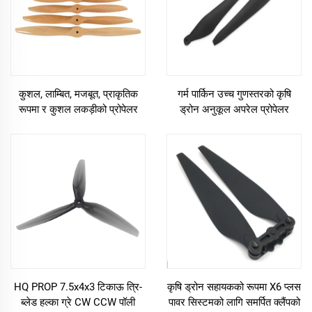
कुशल, लाम्बित, मजबूत, प्राकृतिक
गर्म पार्किन उच्च गुणस्तरको कृषि
रूपमा र कुशल लकड़ीको प्रोपेलर
ड्रोन अनुकूल अपरेल प्रोपेलर
12*10 22*10 24*10 32*10
Hobbywing X11 पावरट्रेनको
बहुविकल्पीय प्रोपेलरहरू
लागि सुयोग्य
HQ PROP 7.5x4x3 टिकाऊ त्रि-
कृषि ड्रोन सहायकको रूपमा X6 प्लस
ब्लेड हल्का ग्रे CW CCW पॉली
पावर सिस्टमको लागि समर्पित क्लैंपको