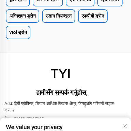
अग्निशमन ड्रोन
उडान नियन्त्रण
एफपीवी ड्रोन
vtol ड्रोन
हामीसँग सम्पर्क गर्नुहोस्
Add: ह्वेबी प्रोविन्स, शियान आर्थिक विकास क्षेत्र, फेंगहुआंग पश्चिमी सड़क
क्र. २
टेल:
+8615272063961
We value your privacy
इमेल:
[email protected]