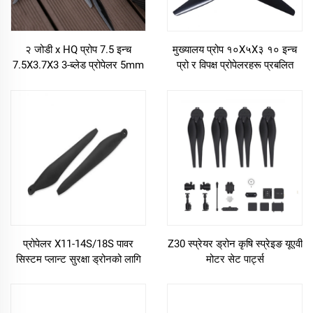
२ जोडी x HQ प्रोप 7.5 इन्च
मुख्यालय प्रोप १०X५X३ १० इन्च
7.5X3.7X3 3-ब्लेड प्रोपेलर 5mm
प्रो र विपक्ष प्रोपेलरहरू प्रबलित
शाफ्ट पोली कार्बोनेट FPV ट्र्याभर्सिंग
नायलॉन एफपीवी 3 ब्लेड प्रोपेलर
मेशिन प्रोपेलर
प्रोपेलर X11-14S/18S पावर
Z30 स्प्रेयर ड्रोन कृषि स्प्रेइङ यूएवी
सिस्टम प्लान्ट सुरक्षा ड्रोनको लागि
मोटर सेट पार्ट्स
उपयुक्त हो