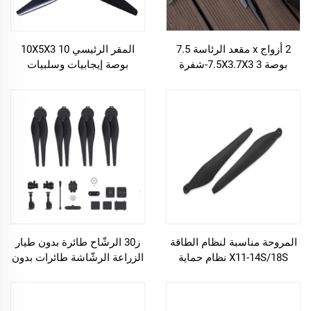
2 أزواج x مقعد الرئاسة 7.5
المقر الرئيسي 10X5X3 10
بوصة 7.5X3.7X3 3-شفرة
بوصة إيجابيات وسلبيات
المروحة 5mm العمود
المروحة النيلون المقوى FPV 3
البوليكاربونات FPV مروحة آلة
شفرة المروحة
عبور
المروحة مناسبة لنظام الطاقة
ز30 الرشّاح طائرة بدون طيار
X11-14S/18S نظام حماية
الزراعة الرشّاشة طائرات بدون
النباتات الطائرة بدون طيار
طيار مجموعة المحرك قطع
الملحقات الطائرة بدون طيار
الأصلية المستقلة في صندوق