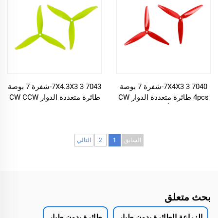
7040 7X4X3 3-شفرة 7 بوصة
7043 7X4.3X3 3-شفرة 7 بوصة
4pcs طائرة متعددة الدوار CW
طائرة متعددة الدوار CW CCW
CCW كربون ألياف الدفع FPV
كربون الصبغ المروحة FPV
أكسسوارات الطائرات بدون
طائرات بدون طيار الملحقات
طيار
السابق
1
2
التالي
بحث متعلق
الزراعة الطائرة بدون طيار
طائرة بدون طيار