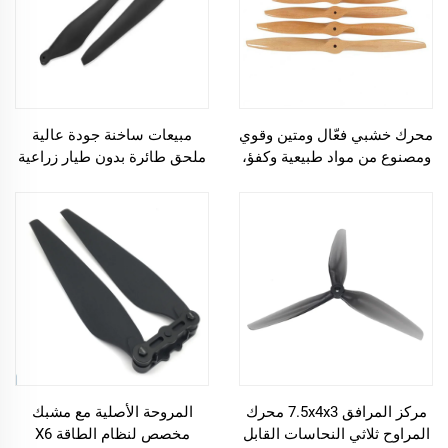
محرك خشبي فعّال ومتين وقوي
مبيعات ساخنة جودة عالية
ومصنوع من مواد طبيعية وكفؤ،
ملحق طائرة بدون طيار زراعية
مقاسات متعددة: 12*10،
شفرة مناسبة لمحرك
22*10، 24*10، 32*10 للاختيار
Hobbywing X11
من بينها
مركز المرافق 7.5x4x3 محرك
المروحة الأصلية مع مشبك
المراوح ثلاثي النحاسات القابل
مخصص لنظام الطاقة X6