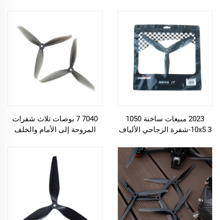
للثبات
بالإضافة إلى كملحقات
للطائرات بدون طيار الزراعية
2023 مبيعات ساخنة 1050
7040 7 بوصات ثلاث شفرات
10x5 3-شفرة الزجاجي الألياف
المروحة إلى الأمام والخلف
النيلون المروحة ل RC
FPV مقاومة للانفجار
Multirotor 10 بوصة FPV ماركو
رباعي