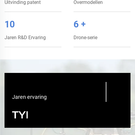
Uitvinding patent
Overmodellen
10
6
+
Jaren R&D Ervaring
Drone-serie
10
Jaren ervaring