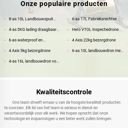
Onze populaire producten
8-as 10L Landbouwspuit
6-as 17L Fabrieksrechtse
Drone Fabrieksrechtstreekse
Verkoop Landbouw Drone
4-as 5KG lading draagbaar
Hero VTOL Inspectiedrone
Verkoop
met 4K Camera en GPS
bezorgapparaat met camera
Luchtonderzoek Drager
6-as waterproof en
4 Axis 22kg bezorgdrone
Verticale Opstijging en
vouwbare aangepaste
Landing Vaste Vleugel
4 Axis 5kg bezorgdrone
6-as 10L landbouwdron met
brandweerdron
GPS-autopiloot en T12-
4-as 16L landbouwdron voor
camera
slimme landbouw
Kwaliteitscontrole
Ons team streeft ernaar u van de hoogste kwaliteit producten
te voorzien. Elk lid van het team is serieus in dienst en
verantwoordelijk voor elk werk. We hopen oprecht dat onze
technologie en inspanningen u een beter werk zullen brengen.