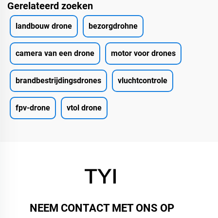
Gerelateerd zoeken
landbouw drone
bezorgdrohne
camera van een drone
motor voor drones
brandbestrijdingsdrones
vluchtcontrole
fpv-drone
vtol drone
NEEM CONTACT MET ONS OP